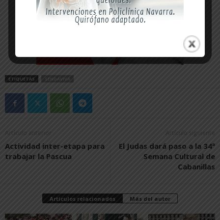
ETIQUETAS
SENDAVIVA
Artículo anterior
Artículo siguiente
Actividad inter-etapa para
El Judas dará paso a la 34ª
trabajar la Pascua
Semana Cultural de
Cabanillas
Artículos relacionados
Más del autor