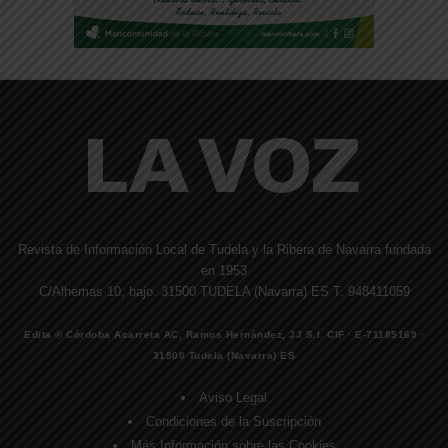
Revista de Información Local de Tudela y la Ribera de Navarra fundada
en 1953
C/Alhemas 10, bajo. 31500 TUDELA (Navarra) ES T. 948411059
Edita © Córdoba Acarreta AC, Ramos Hernández, JJ S.I. CIF · E-71185169 ·
31500 Tudela (Navarra) ES
Aviso Legal
Condiciones de la Suscripción
Más Información sobre las Cookies