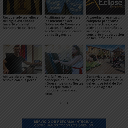
Recuperado un relieve
Fustiñana no invitará a
Arguedas presenta un
del siglo XVI robado
los miembros del
completo programa
hace 16 años del
Gobierno de Navarra a
para el eclipse, con
Monasterio de Fitero
los actos oficiales de
actividades científicas,
sus fiestas por el cierre
visitas guiadas,
de las Urgencias
concierto y observación
de las Perseidas
Ablitas abre el verano
María Preciado,
Sendaviva presenta la
festivo con sus peras
concejala de Cadreita:
programación especial
«Queremos unas fiestas
del eclipse total de Sol
en las que todo el
del 12 de agosto
mundo encuentre su
sitio»