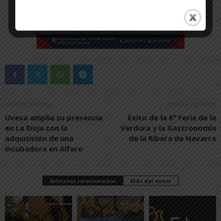
Artículo anterior
Artículo siguiente
Uvesa amplía su presencia
Éxito de la 6ª Feria de la
en La Rioja con la
Verdura y la Gastronomía
adquisición de una
de la Ribera de Navarra
incubadora en Alfaro
Artículos relacionados
Más del autor