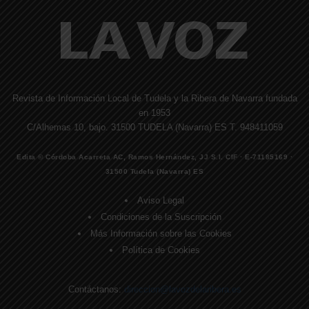
Revista de Información Local de Tudela y la Ribera de Navarra fundada
en 1953
C/Alhemas 10, bajo. 31500 TUDELA (Navarra) ES T. 948411059
Edita © Córdoba Acarreta AC, Ramos Hernández, JJ S.I. CIF · E-71185169 ·
31500 Tudela (Navarra) ES
Aviso Legal
Condiciones de la Suscripción
Más Información sobre las Cookies
Política de Cookies
Contáctanos:
direccion@lavozdelaribera.es