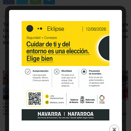
Artículo anterior
Artículo siguiente
Taller de Empleo de
El Ribera Navarra FS paga
Corella: Una Iniciativa para
los errores en un partido
la Inclusión Laboral y el
de alternativas
Embellecimiento Urbano
Artículos relacionados
Más del autor
La Escuela del Triatlón
César Monasterio será
El SDR Arenas supera
Arenas regresa de
el entrenador del C.D.
con éxito el gran reto
Calahorra con dos
Tudelano: «Queremos
organizativo del
bronces nacionales
un equipo que ilusione y
Campeonato de España
vaya a por los partidos»
de Triatlón de Edad
Escolar y del XXV Reto
del...