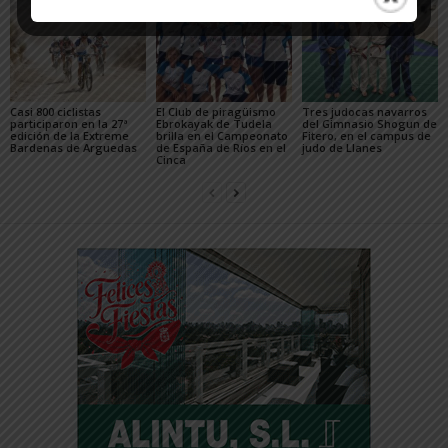
Casi 800 ciclistas
El Club de piragüismo
Tres judocas navarros
participaron en la 27ª
Ebrokayak de Tudela
del Gimnasio Shogun de
edición de la Extreme
brilla en el Campeonato
Fitero, en el campus de
Bardenas de Arguedas
de España de Ríos en el
judo de Llanes
Cinca