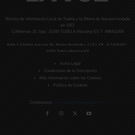
Revista de Información Local de Tudela y la Ribera de Navarra fundada
en 1953
C/Alhemas 10, bajo. 31500 TUDELA (Navarra) ES T. 948411059
Edita © Córdoba Acarreta AC, Ramos Hernández, JJ S.I. CIF · E-71185169 ·
31500 Tudela (Navarra) ES
Aviso Legal
Condiciones de la Suscripción
Más Información sobre las Cookies
Política de Cookies
Contáctanos:
direccion@lavozdelaribera.es