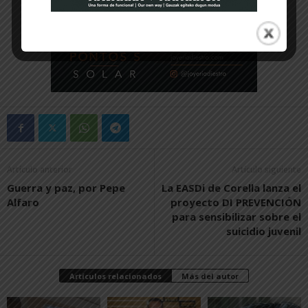
Artículo anterior
Artículo siguiente
Guerra y paz, por Pepe
La EASDi de Corella lanza el
Alfaro
proyecto DI PREVENCIÓN
para sensibilizar sobre el
suicidio juvenil
Artículos relacionados
Más del autor