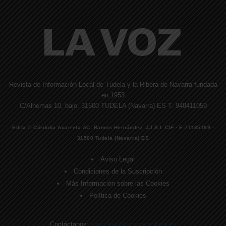
Revista de Información Local de Tudela y la Ribera de Navarra fundada
en 1953
C/Alhemas 10, bajo. 31500 TUDELA (Navarra) ES T. 948411059
Edita © Córdoba Acarreta AC, Ramos Hernández, JJ S.I. CIF · E-71185169 ·
31500 Tudela (Navarra) ES
Aviso Legal
Condiciones de la Suscripción
Más Información sobre las Cookies
Política de Cookies
Contáctanos:
direccion@lavozdelaribera.es