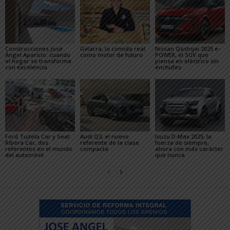
Construcciones José
Gvtarra, la comida real
Nissan Qashqai 2025 e-
Ángel Aparicio: cuando
como motor de futuro
POWER, el SUV que
el hogar se transforma
piensa en eléctrico sin
con excelencia
enchufes
Ford Tudela Car y Seat
Audi Q3, el nuevo
Isuzu D-Max 2025, la
Ribera Car, dos
referente de la clase
fuerza de siempre,
referentes en el mundo
compacta
ahora con más carácter
del automóvil
que nunca