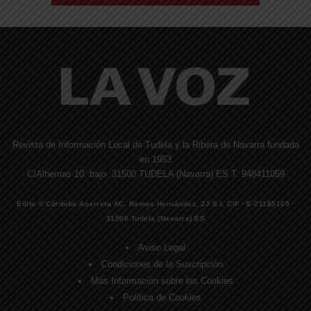
Revista de Información Local de Tudela y la Ribera de Navarra fundada
en 1953
C/Alhemas 10, bajo. 31500 TUDELA (Navarra) ES T. 948411059
Edita © Córdoba Acarreta AC, Ramos Hernández, JJ S.I. CIF · E-71185169 ·
31500 Tudela (Navarra) ES
Aviso Legal
Condiciones de la Suscripción
Más Información sobre las Cookies
Política de Cookies