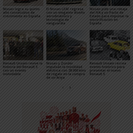
Nissan logra su quinto
El Nissan LEAF regresa
Nissan pide una rebaja
año consecutivo de
con un elegante diseño
del IVA y un Pacto de
crecimiento en España
aerodinámico y
Estado para impulsar la
tecnología de
electrificación en
vanguardia
España
Renault Unsain revive la
Nissan y Zunder
Renault Unsain recrea
historia del Renault 5
impulsan la movilidad
evento histórico para
con un evento
eléctrica con 28.000 kms
presentar el nuevo
inolvidable
de regalo en la compra
Renault 5
de un Ariya