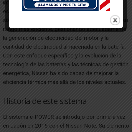
integrado como generador de electricidad
específico para la motorización eléctrica del
sistema. El funcionamiento del motor se limita a su
rango más eficiente, gestionando adecuadamente
la generación de electricidad del motor y la
cantidad de electricidad almacenada en la batería.
Con este enfoque específico y la evolución de la
tecnología de las baterías y las técnicas de gestión
energética, Nissan ha sido capaz de mejorar la
eficiencia térmica más allá de los niveles actuales.
Historia de este sistema
El sistema e-POWER se introdujo por primera vez
en Japón en 2016 con el Nissan Note. Su elemento