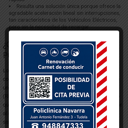
Resulta una solución única porque ofrece la
agradable aceleración lineal sin interrupciones,
tan característica de los Vehículos Eléctricos,
pero sin la necesidad de recargar.
¿Cómo de eficiente es el motor e-
POWER?
Los vehículos con motor de combustión interna
convencionales exigen potencia y rendimiento de
un motor en una amplia gama de velocidades
(RPM) y cargas. Este requisito fundamental hace
que los motores convencionales no puedan rendir
al máximo en todo momento. Sin embargo, el
sistema e-POWER de Nissan utiliza un motor