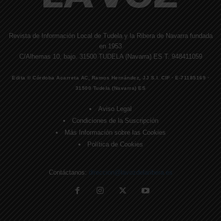
Revista de Información Local de Tudela y la Ribera de Navarra fundada
en 1953
C/Alhemas 10, bajo. 31500 TUDELA (Navarra) ES T. 948411059
Edita © Córdoba Acarreta AC, Ramos Hernández, JJ S.I. CIF · E-71185169 ·
31500 Tudela (Navarra) ES
Aviso Legal
Condiciones de la Suscripción
Más Información sobre las Cookies
Política de Cookies
Contáctanos:
direccion@lavozdelaribera.es