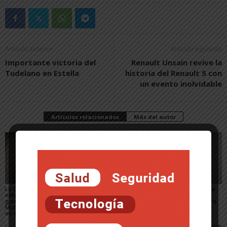
Artículo anterior
Artículo siguiente
Importante victoria del
Renault Unsain revive la
Tudelano en Estella
historia del Renault 5 con
un evento inolvidable
Artículos relacionados
Más del autor
La Casa del Almirante
Futura Tudela llenará
Alejo anuncia la salida
exhibirá el proyecto
de arte urbano cuatro
de su tercer disco,
ganador de David
espacios de la ciudad
Mundo en ruinas, para
Mutiloa tras imponerse
del 15 al 23 de julio
el próximo 25 de
en el certamen de 2026
septiembre