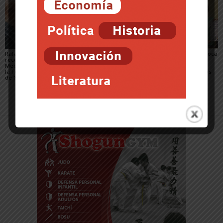
Rafael Manero
Fustiñana se suma al
La Peña Andatu convoca
reconocido con la
festival Rincones y
la XV edición del
Medalla de Oro 2026 de
Recovecos con una
Concurso de
la Federación de Coros
propuesta teatral para
Microrrelatos Festivos
de Navarra
la noche del viernes
Memorial Javier
Martínez Llort