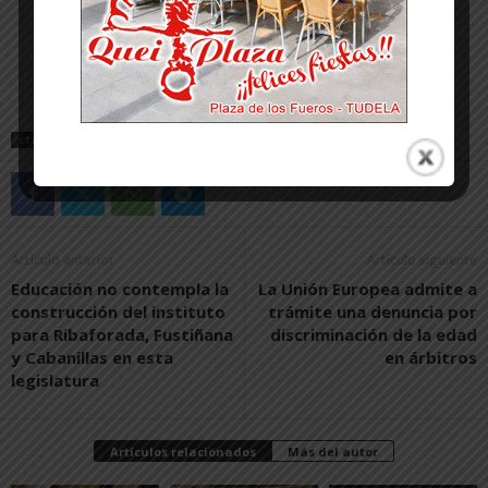
ETIQUETAS
RIBAFORADA
Artículo anterior
Artículo siguiente
Educación no contempla la
La Unión Europea admite a
construcción del instituto
trámite una denuncia por
para Ribaforada, Fustiñana
discriminación de la edad
y Cabanillas en esta
en árbitros
legislatura
Artículos relacionados
Más del autor