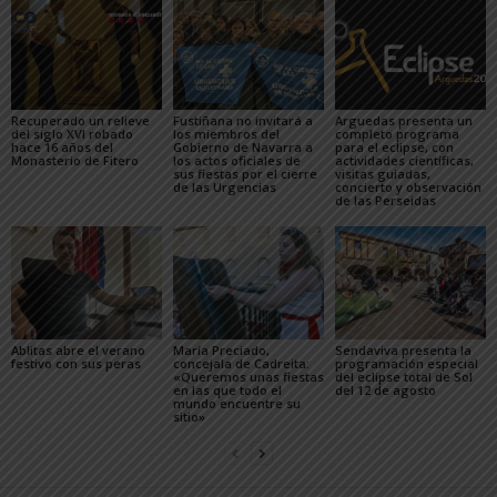
Recuperado un relieve
Fustiñana no invitará a
Arguedas presenta un
del siglo XVI robado
los miembros del
completo programa
hace 16 años del
Gobierno de Navarra a
para el eclipse, con
Monasterio de Fitero
los actos oficiales de
actividades científicas,
sus fiestas por el cierre
visitas guiadas,
de las Urgencias
concierto y observación
de las Perseidas
Ablitas abre el verano
María Preciado,
Sendaviva presenta la
festivo con sus peras
concejala de Cadreita:
programación especial
«Queremos unas fiestas
del eclipse total de Sol
en las que todo el
del 12 de agosto
mundo encuentre su
sitio»