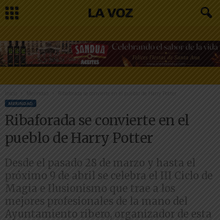
Inicio
Merindad
Ribaforada se convierte en el pueblo de Harry Potter
MERINDAD
Ribaforada se convierte en el
pueblo de Harry Potter
Desde el pasado 28 de marzo y hasta el
próximo 9 de abril se celebra el III Ciclo de
Magia e Ilusionismo que trae a los
mejores profesionales de la mano del
Ayuntamiento ribero, organizador de esta