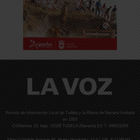
Revista de Información Local de Tudela y la Ribera de Navarra fundada
en 1953
C/Alhemas 10, bajo. 31500 TUDELA (Navarra) ES T. 948411059
Edita © Córdoba Acarreta AC, Ramos Hernández, JJ S.I. CIF · E-71185169 ·