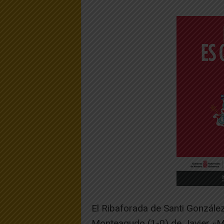
El Ribaforada de Santi González
Monteagudo (1-0) de Javier «M