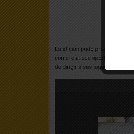
La afición pudo presenciar dos 
con el día, que aportaron muc
de dirigir a sus jugadores.