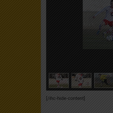
[/ihc-hide-content]