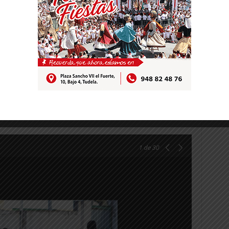
tipo de entrenadores diferentes, la noche
ha emoción con sus planteamientos y formas
1
de 30