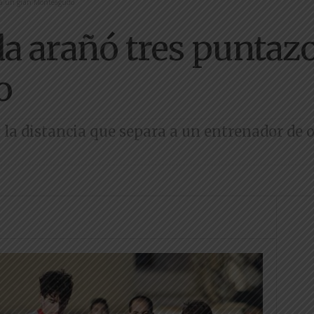
s a un gran Monteagudo
da arañó tres puntaz
o
 la distancia que separa a un entrenador de 