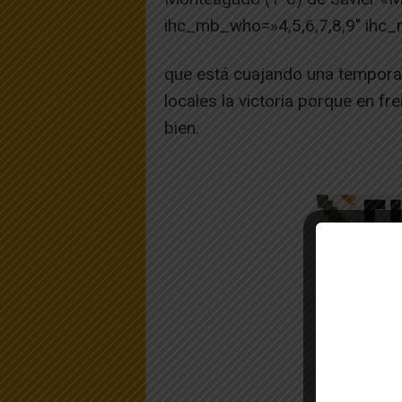
ihc_mb_who=»4,5,6,7,8,9″ ihc_
que está cuajando una temporad
locales la victoria porque en f
bien.