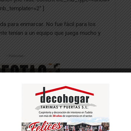
mb_template=»2″ ]
a para enmarcar. No fue fácil para los
rente tenían a un equipo que juega mucho y
-- Publicidad --