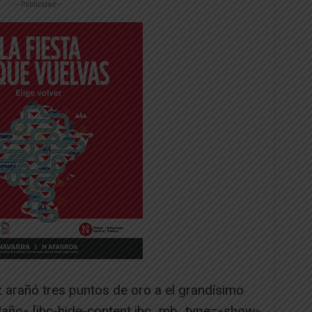
-- Publicidad --
 arañó tres puntos de oro a el grandísimo
año» [ihc-hide-content ihc_mb_type=»show»