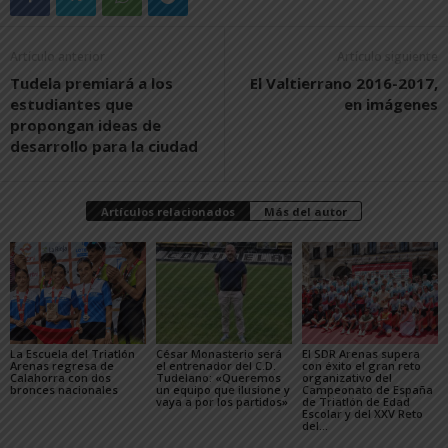
Artículo anterior
Artículo siguiente
Tudela premiará a los
El Valtierrano 2016-2017,
estudiantes que
en imágenes
propongan ideas de
desarrollo para la ciudad
Artículos relacionados
Más del autor
La Escuela del Triatlón
César Monasterio será
El SDR Arenas supera
Arenas regresa de
el entrenador del C.D.
con éxito el gran reto
Calahorra con dos
Tudelano: «Queremos
organizativo del
bronces nacionales
un equipo que ilusione y
Campeonato de España
vaya a por los partidos»
de Triatlón de Edad
Escolar y del XXV Reto
del...