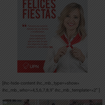
[ihc-hide-content ihc_mb_type=»show»
ihc_mb_who=»4,5,6,7,8,9″ ihc_mb_template=»2″ ]