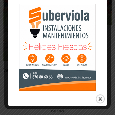
[/ihc-hide-content]
-- Publicidad --
-- Publicidad --