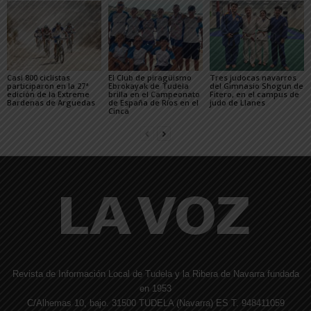
Casi 800 ciclistas
El Club de piragüismo
Tres judocas navarros
participaron en la 27ª
Ebrokayak de Tudela
del Gimnasio Shogun de
edición de la Extreme
brilla en el Campeonato
Fitero, en el campus de
Bardenas de Arguedas
de España de Ríos en el
judo de Llanes
Cinca
Revista de Información Local de Tudela y la Ribera de Navarra fundada
en 1953
C/Alhemas 10, bajo. 31500 TUDELA (Navarra) ES T. 948411059