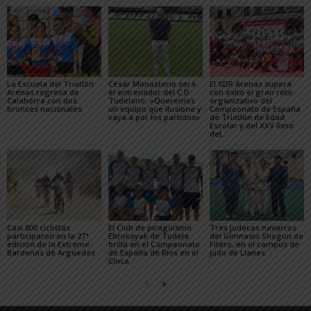
La Escuela del Triatlón
César Monasterio será
El SDR Arenas supera
Arenas regresa de
el entrenador del C.D.
con éxito el gran reto
Calahorra con dos
Tudelano: «Queremos
organizativo del
bronces nacionales
un equipo que ilusione y
Campeonato de España
vaya a por los partidos»
de Triatlón de Edad
Escolar y del XXV Reto
del...
Casi 800 ciclistas
El Club de piragüismo
Tres judocas navarros
participaron en la 27ª
Ebrokayak de Tudela
del Gimnasio Shogun de
edición de la Extreme
brilla en el Campeonato
Fitero, en el campus de
Bardenas de Arguedas
de España de Ríos en el
judo de Llanes
Cinca