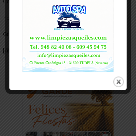
Consolación
Fontanería Ruiz 10 Chiringuito de Jugones 1
Griseras 98´ 2 Recreativo de Juerga 4
[/ihc-hide-content]
-- Publicidad --