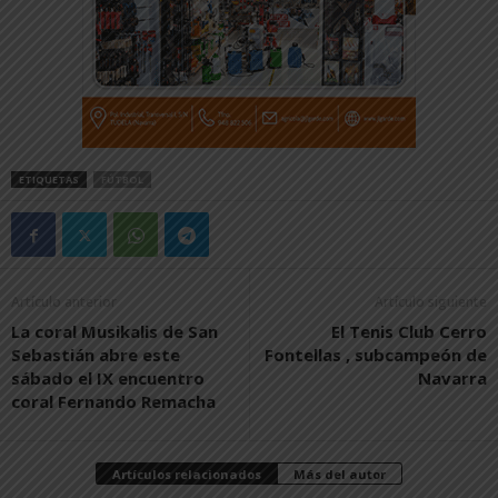
ETIQUETAS
FÚTBOL
Artículo anterior
Artículo siguiente
La coral Musikalis de San
El Tenis Club Cerro
Sebastián abre este
Fontellas , subcampeón de
sábado el IX encuentro
Navarra
coral Fernando Remacha
Artículos relacionados
Más del autor