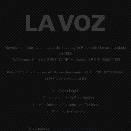
Revista de Información Local de Tudela y la Ribera de Navarra fundada
en 1953
C/Alhemas 10, bajo. 31500 TUDELA (Navarra) ES T. 948411059
Edita © Córdoba Acarreta AC, Ramos Hernández, JJ S.I. CIF · E-71185169 ·
31500 Tudela (Navarra) ES
Aviso Legal
Condiciones de la Suscripción
Más Información sobre las Cookies
Política de Cookies
Contáctanos:
direccion@lavozdelaribera.es