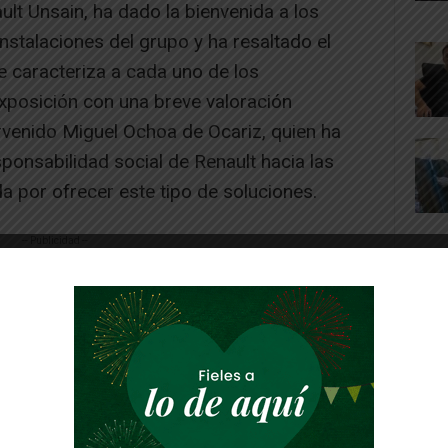
lt Unsain, ha dado la bienvenida a los
nstalaciones del grupo y ha resaltado el
que caracteriza a cada uno de los
exposición con una breve valoración
rvenido Miguel Ochoa de Ocariz, quien ha
esponsabilidad social de Renault hacia las
 por ofrecer este tipo de soluciones.
-- Publicidad --