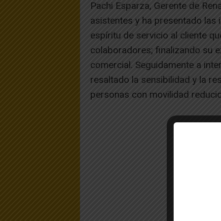
Pachi Esparza, Gerente de Renau
asistentes y ha presentado las i
espíritu de servicio al cliente 
colaboradores; finalizando su 
comercial. Seguidamente a inte
resaltado la sensibilidad y la r
personas con movilidad reducida