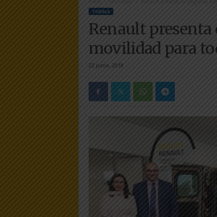
Inicio
Merindad
Renault presenta el programa «Re
e
TUDELA
r
Renault presenta
a
.
movilidad para t
e
s
22 junio, 2018