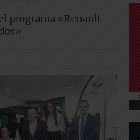
nault movilidad para todos»
 el programa «Renault
odos»