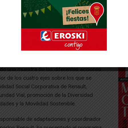
a de la Fundación Renault para la Movilidad
do una muestra de las diferentes acciones
or de los cuatro ejes sobre los que se
ilidad Social Corporativa de Renault,
ridad Vial, promoción de la Diversidad
dades y la Movilidad Sostenible.
 responsable de adaptaciones y coordinador
rmados Renault, ha presentado el programa