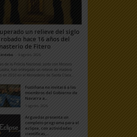
uperado un relieve del siglo
 robado hace 16 años del
asterio de Fitero
Córdoba
-
4 agosto, 2026
s de la Policía Nacional, junto con Mossos
uadra, han entregado un relieve de madera
o en 2010 en el Monasterio de Santa Clara...
Fustiñana no invitará a los
miembros del Gobierno de
Navarra a...
1 agosto, 2026
Arguedas presenta un
completo programa para el
eclipse, con actividades
científicas,...