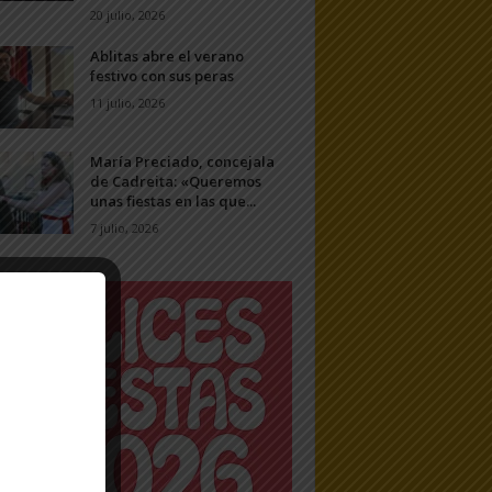
20 julio, 2026
Ablitas abre el verano
festivo con sus peras
11 julio, 2026
María Preciado, concejala
de Cadreita: «Queremos
unas fiestas en las que...
7 julio, 2026