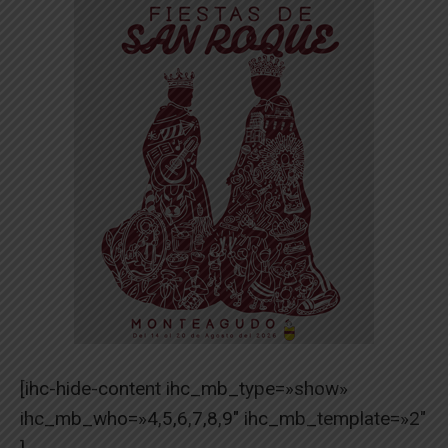
[ihc-hide-content ihc_mb_type=»show»
ihc_mb_who=»4,5,6,7,8,9″ ihc_mb_template=»2″