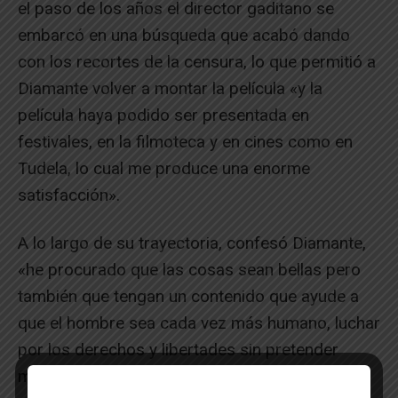
el paso de los años el director gaditano se
embarcó en una búsqueda que acabó dando
con los recortes de la censura, lo que permitió a
Diamante volver a montar la película «y la
película haya podido ser presentada en
festivales, en la filmoteca y en cines como en
Tudela, lo cual me produce una enorme
satisfacción».
A lo largo de su trayectoria, confesó Diamante,
«he procurado que las cosas sean bellas pero
también que tengan un contenido que ayude a
que el hombre sea cada vez más humano, luchar
por los derechos y libertades sin pretender
medallas, solo la satisfacción personal de