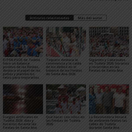
Artículos relacionados
Más del autor
El PSN-PSOE de Tudela
Toquero destaca la
Gigantes y Cabezudos
hace un balance
convivencia y la caída
en Tudela 2026: horarios
positivo de las fiestas,
de los delitos en el
y recorridos en las
destaca el papel de las
balance de las Fiestas
Fiestas de Santa Ana
peñas y plantea los
de Santa Ana 2026
retos para mejorarlas
Fuegos artificiales en
Qué hacer con niños en
La Revolvedera llenará
Tudela 2026: días y
las Fiestas de Tudela
de ambiente festivo las
horarios durante las
2026
calles de Tudela
Fiestas de Santa Ana
durante Santa Ana