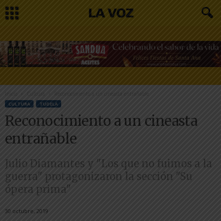
Inicio
Cultura
Reconocimiento a un cineasta entrañable
CULTURA
TUDELA
Reconocimiento a un cineasta
entrañable
Julio Diamantes y "Los que no fuimos a la
guerra" protagonizaron la sección "Su
ópera prima"
30 octubre, 2019