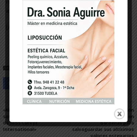
respetarme a mí mismo como ciudadano»,
aseguró.
[/ihc-hide-content]
-- Publicidad --
ETIQUETAS
FESTIVAL DE CINE OPERA PRIMA
JULIO DIAMANTE
Artículo anterior
Artículo siguiente
«Me siento más que
Ecologistas en Acción
satisfecha con vivir la final
solicita cambios en
de Miss Curvys
Bardenas para
International»
salvaguardar sus altísimos
valores esteparios