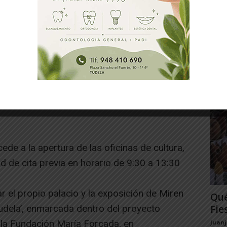
Fue
202
las 
Juan
ede a la apertura de las oficinas de cultura,
ad de cita previa en horario de 9:30 a 13:30
ar el propio palacio y la exposición de Miren
Qué
udela’, enmarcada dentro del proyecto
Fie
la Fundación María Forcada, en
Juan