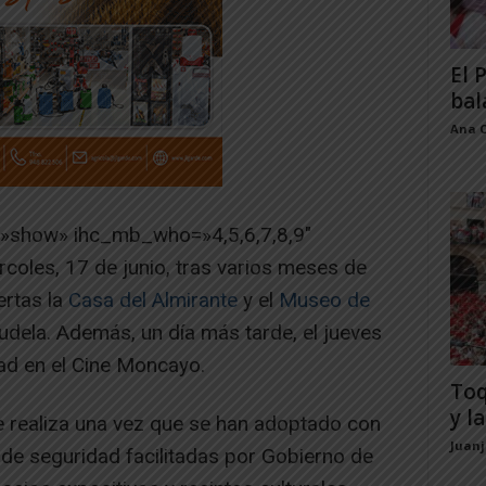
El 
bal
Ana 
=»show» ihc_mb_who=»4,5,6,7,8,9″
coles, 17 de junio, tras varios meses de
ertas la
Casa del Almirante
y el
Museo de
dela. Además, un día más tarde, el jueves
dad en el Cine Moncayo.
Toq
y la
e realiza una vez que se han adoptado con
Juan
 de seguridad facilitadas por Gobierno de