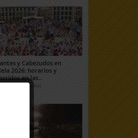
antes y Cabezudos en
ela 2026: horarios y
orridos en las...
jo Ramos
-
25 julio, 2026