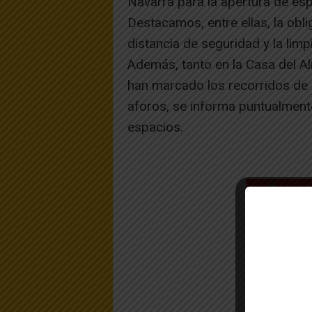
Navarra para la apertura de espa
Destacamos, entre ellas, la obli
distancia de seguridad y la lim
Además, tanto en la Casa del 
han marcado los recorridos de v
aforos, se informa puntualment
espacios.