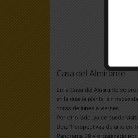
Casa del Almirante
En la Casa del Almirante se proc
en la cuarta planta, sin necesid
horas de lunes a viernes.
Por otro lado, ya se puede visit
Doiz ‘Perspectivas de arte en T
Panorama 20 y organizado por 