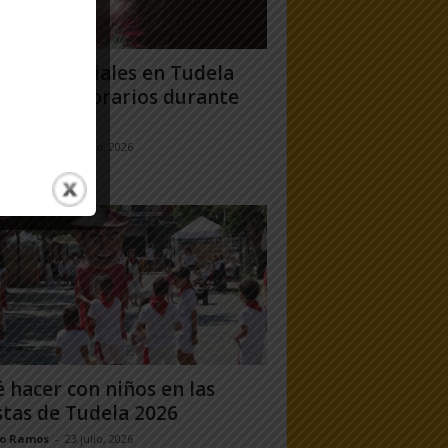
gos artificiales en Tudela
6: días y horarios durante
Fiestas...
jo Ramos
-
24 julio, 2026
 hacer con niños en las
stas de Tudela 2026
jo Ramos
-
23 julio, 2026