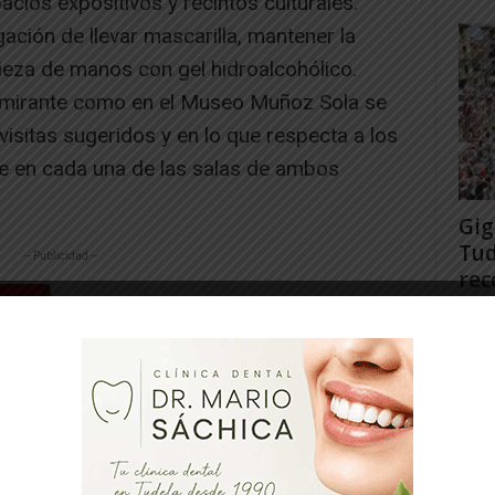
cios expositivos y recintos culturales.
gación de llevar mascarilla, mantener la
pieza de manos con gel hidroalcohólico.
Almirante como en el Museo Muñoz Sola se
isitas sugeridos y en lo que respecta a los
e en cada una de las salas de ambos
Gig
Tud
-- Publicidad --
rec
Juan