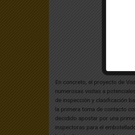
En concreto, el proyecto de Vis
numerosas visitas a potenciale
de inspección y clasificación bas
la primera toma de contacto con
decidido apostar por una prime
inspectoras para el embotellado