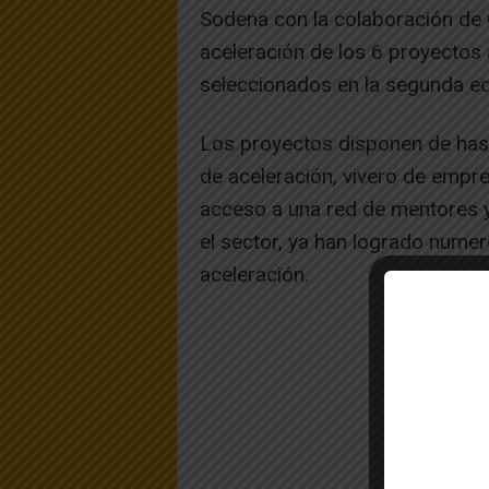
Sodena con la colaboración de C
aceleración de los 6 proyectos
seleccionados en la segunda ed
Los proyectos disponen de ha
de aceleración, vivero de empre
acceso a una red de mentores 
el sector, ya han logrado num
aceleración.