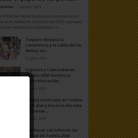
Córdoba
-
1 agosto, 2026
N-PSOE de Tudela ha realizado una valoración
va de las fiestas de Santa Ana de 2026, marcadas
a gran participación ciudadana, un...
Toquero destaca la
convivencia y la caída de los
delitos en...
31 julio, 2026
Gigantes y Cabezudos en
Tudela 2026: horarios y
recorridos en las...
25 julio, 2026
Fuegos artificiales en Tudela
2026: días y horarios durante
las Fiestas...
24 julio, 2026
Qué hacer con niños en las
Fiestas de Tudela 2026