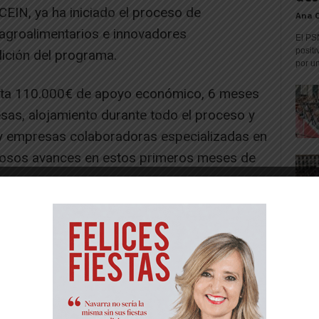
EIN, ya ha iniciado el proceso de
Ana 
 agroalimentarios e innovadores
El PS
positi
ición del programa.
por un
sta 110.000€ de apoyo económico, 6 meses
sas, alojamiento durante todo el proceso y
y empresas colaboradoras especializadas en
erosos avances en estos primeros meses de
-- Publicidad --