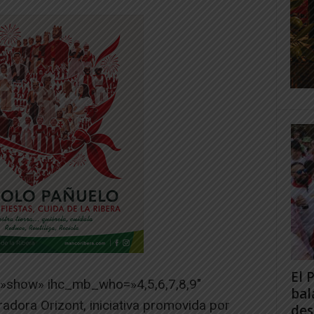
El 
=»show» ihc_mb_who=»4,5,6,7,8,9″
bal
adora Orizont, iniciativa promovida por
des