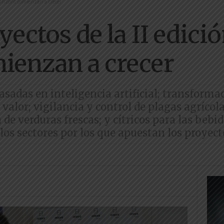
e Orizont comienzan a crecer
yectos de la II edici
ienzan a crecer
adas en inteligencia artificial; transformac
valor; vigilancia y control de plagas agrícol
de verduras frescas; y cítricos para las bebi
os sectores por los que apuestan los proyect