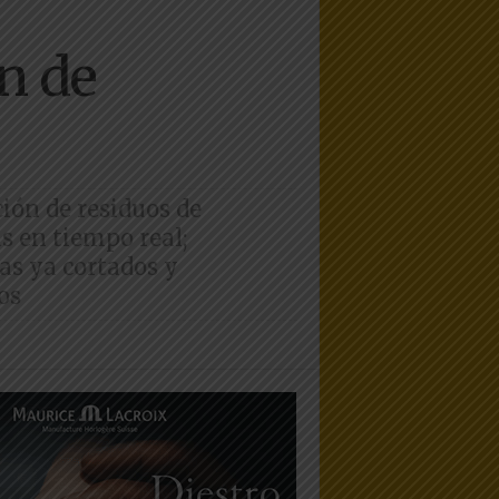
ón de
ión de residuos de
as en tiempo real;
das ya cortados y
os