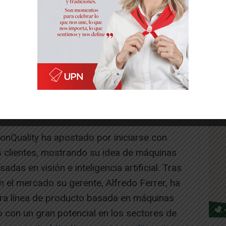
ionQuality ha apostado por iniciarse con
s clientes, mostrando su idea de máquinas
adas en visión e inteligencia artificial. Tras
 el mercado su gerente, Alfredo Ferrer, ha
ra línea de producto basada en máquinas
 con un gran potencial en los sectores de