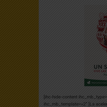
[ihc-hide-content ihc_mb_type
ihc_mb_template=»2″ ]La aceler