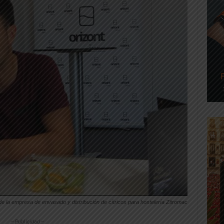
e la empresa de envasado y distribución de cítricos para hostelería Zitromac
-- Publicidad --