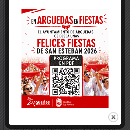
Pensil. Niñas. 20,30h.
29 de octubre: Teatro. Pinocho. 12,30h.
10 de noviembre: Música. Silvia Pérez
Cruz. Vestida de nit. 20,30h.
12 de noviembre: Música. Rock en
familia Gun n’ Roses. 12,30h.
17 de noviembre: Teatro. Último tren a
Trebinka. 20,30h.
24 de noviembre: Teatro. Salir de
cuentas a los 50. 20,30h.
25 de noviembre: Ballet. La Bella
Durmiente. 20,30h.
26 de noviembre: Música. XI Certamen