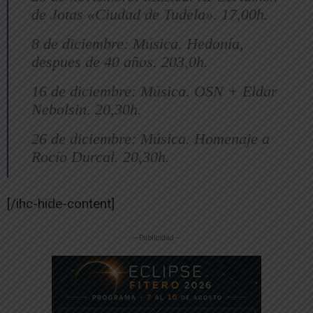
de Jotas «Ciudad de Tudela». 17,00h.
8 de diciembre: Música. Hedonía,
despues de 40 años. 203,0h.
16 de diciembre: Música. OSN + Eldar
Nebolsin. 20,30h.
26 de diciembre: Música. Homenaje a
Rocío Durcal. 20,30h.
[/ihc-hide-content]
-- Publicidad --