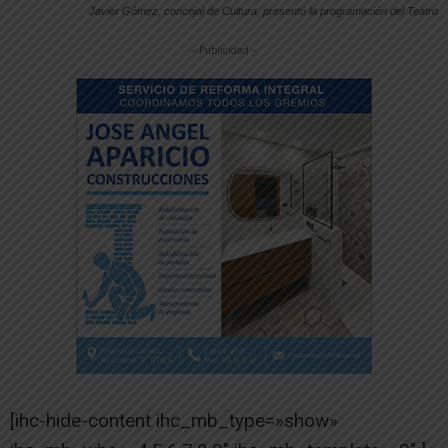
Javier Gómez, concejal de Cultura, presentó la programación del Teatro
-- Publicidad --
[ihc-hide-content ihc_mb_type=»show»