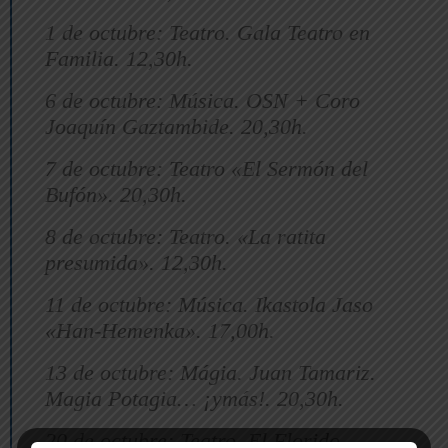
1 de octubre: Teatro. Gala Teatro en
Familia. 12,30h.
6 de octubre: Música. OSN + Coro
Joaquín Gaztambide. 20,30h.
7 de octubre: Teatro «El Sermón del
Bufón». 20,30h.
8 de octubre: Teatro. «La ratita
presumida». 12,30h.
11 de octubre: Música. Ikastola Jaso
«Han-Hemenka». 17,00h.
13 de octubre: Mágia. Juan Tamariz.
Magia Potagia… ¡ymás!. 20,30h.
20 de octubre: Teatro. El Florido