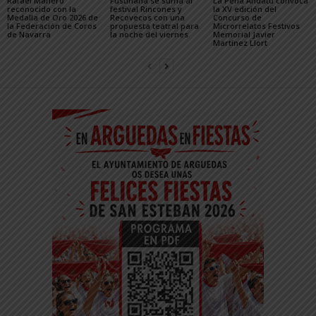
Rafael Manero
Fustiñana se suma al
La Peña Andatu convoca
reconocido con la
festival Rincones y
la XV edición del
Medalla de Oro 2026 de
Recovecos con una
Concurso de
la Federación de Coros
propuesta teatral para
Microrrelatos Festivos
de Navarra
la noche del viernes
Memorial Javier
Martínez Llort