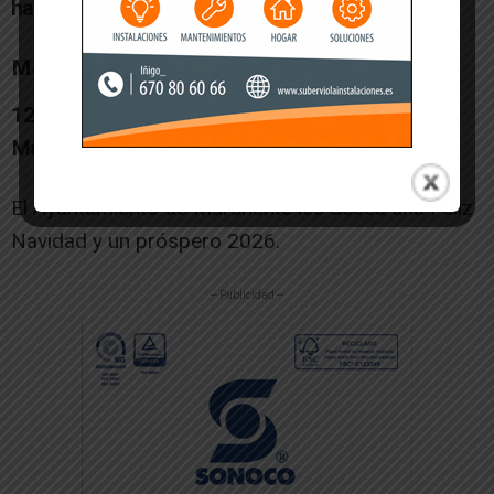
habitual
por las calles de Murchante.
Martes, 6 de Enero (Día de Reyes)
12:00h:
Misa con la presencia de los Reyes
Magos
.
Iglesia
.
El Ayuntamiento de Murchante les desea una Feliz
Navidad y un próspero 2026.
-- Publicidad --