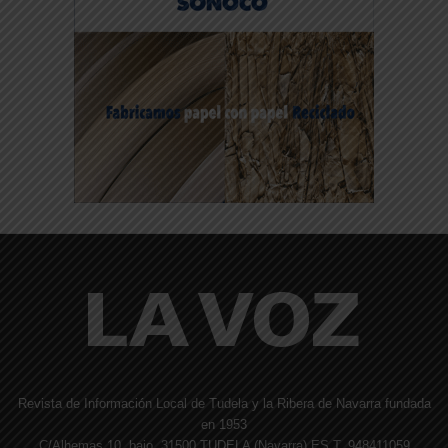
Revista de Información Local de Tudela y la Ribera de Navarra fundada
en 1953
C/Alhemas 10, bajo. 31500 TUDELA (Navarra) ES T. 948411059