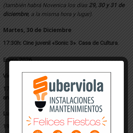
(también habrá Novenica los días
29, 30 y 31 de
diciembre
, a la misma hora y lugar)
.
Martes, 30 de Diciembre
17:30h:
Cine juvenil «Sonic 3»
.
Casa de Cultura
.
Enero 2026
Viernes, 2 de Enero
17:00h:
Recepción de los Pajes Reales con
animación
.
Polideportivo
.
Lunes, 5 de Enero (Noche de Reyes)
19:00h:
Cabalgata de Reyes
.
Recorrido