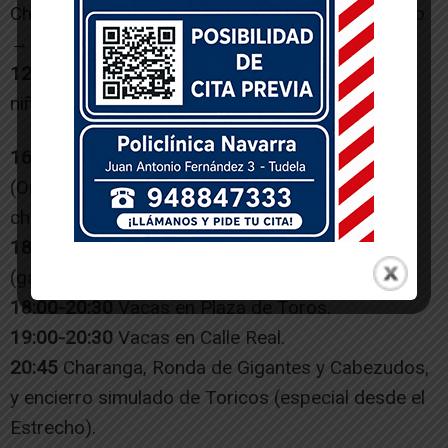
Chiqui (recorrido: Parroquia → Calle Barrio Nuevo
→ Calle Real → Parroquia).
12:00
Imposición de pañuelos de la Cofradía a
niños/as nacidos en 2024.
16:00-17:30
Concierto en Plaza de los Fueros
(Orquesta Ingenio) + subida al Estrecho con
charanga.
18:00
Encierro de reses bravas por el Estrecho
(ganadería Arriazu de Ablitas).
18:00-20:30
Vacas en Plaza de Toros.
19:00-20:30
Vacas en Calle Real.
20:45
Charanga, Ronda de Gigantes y Cabezudos,
y encierro simulado de Toricos (especial desde el
Estrecho).