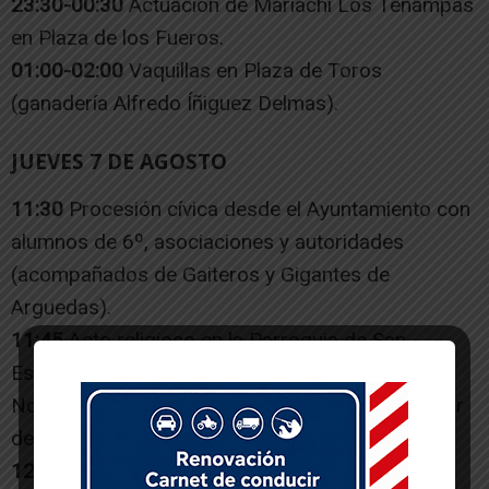
23:30-00:30
Actuación de Mariachi Los Tenampas
en Plaza de los Fueros.
01:00-02:00
Vaquillas en Plaza de Toros
(ganadería Alfredo Íñiguez Delmas).
JUEVES 7 DE AGOSTO
11:30
Procesión cívica desde el Ayuntamiento con
alumnos de 6º, asociaciones y autoridades
(acompañados de Gaiteros y Gigantes de
Arguedas).
11:45
Acto religioso en la Parroquia de San
Esteban:
Nombramiento de socio honorífico y colaborador
de la Cofradía de San Esteban Chiqui.
12:00
Procesión con la imagen de San Esteban