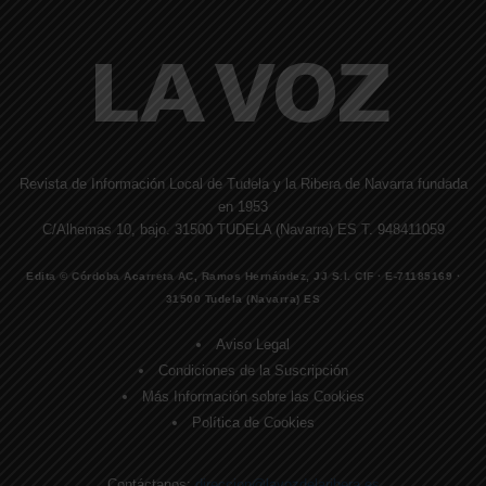
Revista de Información Local de Tudela y la Ribera de Navarra fundada
en 1953
C/Alhemas 10, bajo. 31500 TUDELA (Navarra) ES T. 948411059
Edita © Córdoba Acarreta AC, Ramos Hernández, JJ S.I. CIF · E-71185169 ·
31500 Tudela (Navarra) ES
Aviso Legal
Condiciones de la Suscripción
Más Información sobre las Cookies
Política de Cookies
Contáctanos:
direccion@lavozdelaribera.es