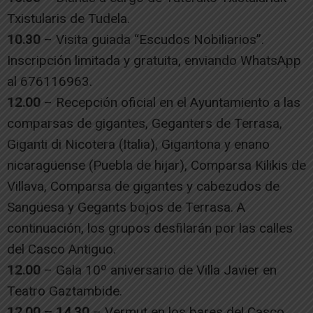
Txistularis de Tudela.
10.30
– Visita guiada “Escudos Nobiliarios”.
Inscripción limitada y gratuita, enviando WhatsApp
al 676116963.
12.00
– Recepción oficial en el Ayuntamiento a las
comparsas de gigantes, Geganters de Terrasa,
Giganti di Nicotera (Italia), Gigantona y enano
nicaragüense (Puebla de hijar), Comparsa Kilikis de
Villava, Comparsa de gigantes y cabezudos de
Sangüesa y Gegants bojos de Terrasa. A
continuación, los grupos desfilarán por las calles
del Casco Antiguo.
12.00
– Gala 10º aniversario de Villa Javier en
Teatro Gaztambide.
12.00 – 14.30
– Vermut en los bares del Casco