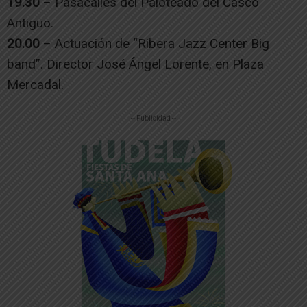
19.30
– Pasacalles del Paloteado del Casco
Antiguo.
20.00
– Actuación de “Ribera Jazz Center Big
band”. Director José Ángel Lorente, en Plaza
Mercadal.
-- Publicidad --