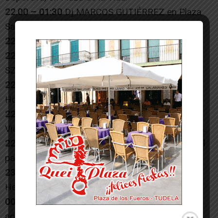
22.00 – 01:30
Dj MARCOS GUTIÉRREZ en Plaza
San Jaime.
22.00 – 01:30
– Dj LOZANO en Mercadal.
22.00 – 01:30
– Dj’s ÁNGEL RATE, BUZZB, JAVI
SZ, SION en Queiles.
22.30
– Concierto “BIFFS” y “EXUVIA” en calle
Horno de la Higuera.
22.30
– Pasacalles con Don Zierzo desde Plaza
Vieja recorriendo varias calles del Casco Antiguo.
22.30
– Concierto “NITA & THE WILDCATS” en el
patio de la Peña Beterri.
23.00
– 02:30 Dj’s CARLOS R y ADONYS en calle
Herrerías.
00.00
– Desfile de antorchas con Don Zierzo,
acompañado de la Nueva Comparsa, Comparsa