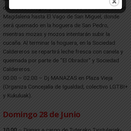
del Casco Antiguo y los Gaiteros de Tudela, desde
Magdalena hasta El Vago de San Miguel, donde
será quemado en la hoguera de San Pedro,
mientras mozas y mozos intentarán subir la
cucaña. Al terminar la hoguera, en la Sociedad
Caldereros se repartirá leche fresca con canela y
queimada por parte de “El Obrador” y Sociedad
Caldereros.
00.00 – 02.00 – Dj MANAZAS en Plaza Vieja
(Organiza Concejalía de Igualdad, colectivo LGTBI+
y Kukuluak).
Domingo 28 de Junio
10.00
– Dianas a cargo de Tuterako Txistulariak-