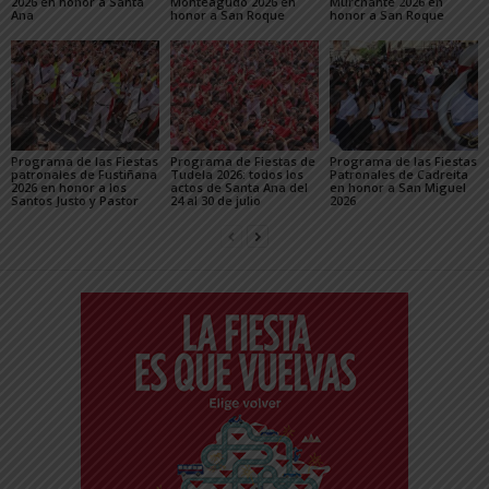
2026 en honor a Santa
Monteagudo 2026 en
Murchante 2026 en
Ana
honor a San Roque
honor a San Roque
Programa de las Fiestas
Programa de Fiestas de
Programa de las Fiestas
patronales de Fustiñana
Tudela 2026: todos los
Patronales de Cadreita
2026 en honor a los
actos de Santa Ana del
en honor a San Miguel
Santos Justo y Pastor
24 al 30 de julio
2026