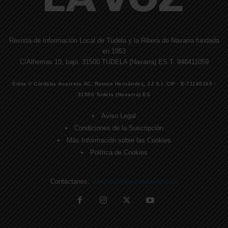
Revista de Información Local de Tudela y la Ribera de Navarra fundada
en 1953
C/Alhemas 10, bajo. 31500 TUDELA (Navarra) ES T. 948411059
Edita © Córdoba Acarreta AC, Ramos Hernández, JJ S.I. CIF · E-71185169 ·
31500 Tudela (Navarra) ES
Aviso Legal
Condiciones de la Suscripción
Más Información sobre las Cookies
Política de Cookies
Contáctanos:
direccion@lavozdelaribera.es