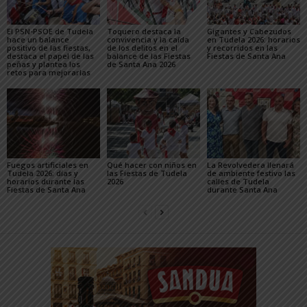
El PSN-PSOE de Tudela
Toquero destaca la
Gigantes y Cabezudos
hace un balance
convivencia y la caída
en Tudela 2026: horarios
positivo de las fiestas,
de los delitos en el
y recorridos en las
destaca el papel de las
balance de las Fiestas
Fiestas de Santa Ana
peñas y plantea los
de Santa Ana 2026
retos para mejorarlas
Fuegos artificiales en
Qué hacer con niños en
La Revolvedera llenará
Tudela 2026: días y
las Fiestas de Tudela
de ambiente festivo las
horarios durante las
2026
calles de Tudela
Fiestas de Santa Ana
durante Santa Ana