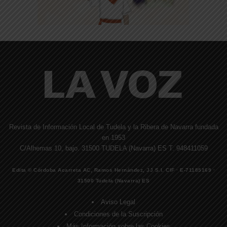
Revista de Información Local de Tudela y la Ribera de Navarra fundada
en 1953
C/Alhemas 10, bajo. 31500 TUDELA (Navarra) ES T. 948411059
Edita © Córdoba Acarreta AC, Ramos Hernández, JJ S.I. CIF · E-71185169 ·
31500 Tudela (Navarra) ES
Aviso Legal
Condiciones de la Suscripción
Más Información sobre las Cookies