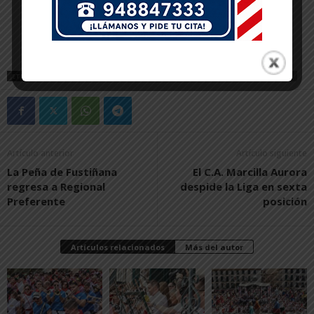
ETIQUETAS
ECONOMÍA
EMPLEO
PARLAMENTO DE NAVARRA
PP
RIBERA
Artículo anterior
Artículo siguiente
La Peña de Fustiñana
El C.A. Marcilla Aurora
regresa a Regional
despide la Liga en sexta
Preferente
posición
Artículos relacionados
Más del autor