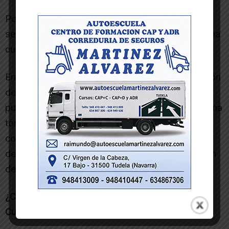
Por otro, no es tanto un reto sino un objetivo,
seguir trabajando, innovando y apostando por una
cultura de calidad.
En ese sentido estamos inmersas en la ampliación
de la oferta de cursos académicos, ciclos,
publicaciones…con los cuales ya hemos tenido una
toma de contacto. En dos años no puede
conseguirse todo lo deseado, sobre todo si lo
deseado son actividades o proyectos que tengan
detrás un trabajo riguroso y reflexivo.
¿Cómo valora la relación con Departamento de
Cultura? ¿Tienen algún proyecto en común?