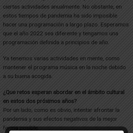
ciertas actividades anualmente. No obstante, en
estos tiempos de pandemia ha sido imposible
hacer una programación a largo plazo. Esperamos
que el año 2022 sea diferente y tengamos una
programación definida a principios de año.
Ya tenemos varias actividades en mente, como
mantener el programa música en la noche debido
a su buena acogida.
¿Que retos esperan abordar en el ámbito cultural
en estos dos próximos años?
Por un lado, como es obvio, intentar afrontar la
pandemia y sus efectos negativos de la mejor
forma posible.