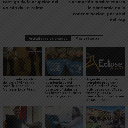
testigo de la erupción del
vacunación masiva contra
volcán de La Palma
la pandemia de la
contaminación, por Abel
del Rey
Artículos relacionados
Más del autor
Recuperado un relieve
Fustiñana no invitará a
Arguedas presenta un
del siglo XVI robado
los miembros del
completo programa
hace 16 años del
Gobierno de Navarra a
para el eclipse, con
Monasterio de Fitero
los actos oficiales de
actividades científicas,
sus fiestas por el cierre
visitas guiadas,
de las Urgencias
concierto y observación
de las Perseidas