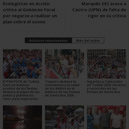
Ecologistas en Acción
Marqués (IE) acusa a
critica al Gobierno Foral
Castro (UPN) de falta de
por negarse a realizar un
rigor en su crítica
plan sobre el ozono
Artículos relacionados
Más del autor
El PSN-PSOE de Tudela
Toquero destaca la
Gigantes y Cabezudos
hace un balance
convivencia y la caída
en Tudela 2026: horarios
positivo de las fiestas,
de los delitos en el
y recorridos en las
destaca el papel de las
balance de las Fiestas
Fiestas de Santa Ana
peñas y plantea los
de Santa Ana 2026
retos para mejorarlas