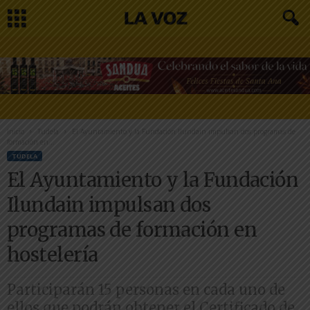
Inicio
Tudela
El Ayuntamiento y la Fundación Ilundain impulsan dos programas de
formación en...
TUDELA
El Ayuntamiento y la Fundación
Ilundain impulsan dos
programas de formación en
hostelería
Participarán 15 personas en cada uno de
ellos que podrán obtener el Certificado de