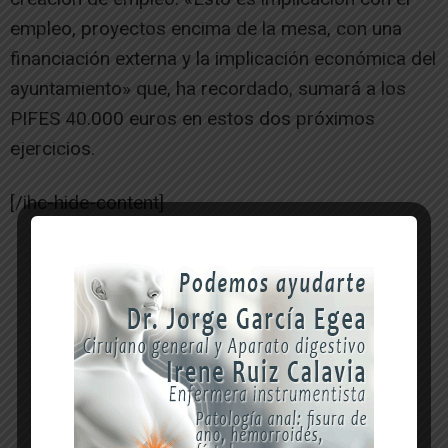
empleo, proyectos encima de la mesa, con una
financiación externa y la implicación económica del
ayuntamiento» que, ha recordado, sumará a los
PIFES 40.000 euros en estos dos próximos
ejercicios.
[/ihc-hide-content]
-- Publicidad --