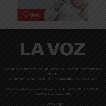
Revista de Información Local de Tudela y la Ribera de Navarra fundada
en 1953
C/Alhemas 10, bajo. 31500 TUDELA (Navarra) ES T. 948411059
Edita © Córdoba Acarreta AC, Ramos Hernández, JJ S.I. CIF · E-71185169 ·
31500 Tudela (Navarra) ES
Aviso Legal