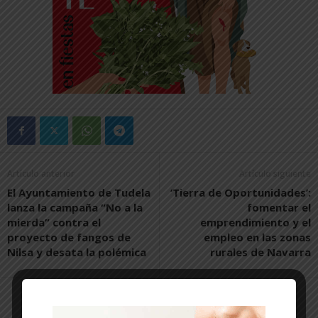
Artículo anterior
Artículo siguiente
El Ayuntamiento de Tudela
‘Tierra de Oportunidades’:
lanza la campaña “No a la
fomentar el
mierda” contra el
emprendimiento y el
proyecto de fangos de
empleo en las zonas
Nilsa y desata la polémica
rurales de Navarra
Artículos relacionados
Más del autor