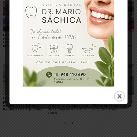
La Escuela del Triatlón
César Monasterio será
El SDR Arenas supera
Arenas regresa de
el entrenador del C.D.
con éxito el gran reto
Calahorra con dos
Tudelano: «Queremos
organizativo del
bronces nacionales
un equipo que ilusione y
Campeonato de España
vaya a por los partidos»
de Triatlón de Edad
Escolar y del XXV Reto
del...
Casi 800 ciclistas
El Club de piragüismo
Tres judocas navarros
participaron en la 27ª
Ebrokayak de Tudela
del Gimnasio Shogun de
edición de la Extreme
brilla en el Campeonato
Fitero, en el campus de
Bardenas de Arguedas
de España de Ríos en el
judo de Llanes
Cinca