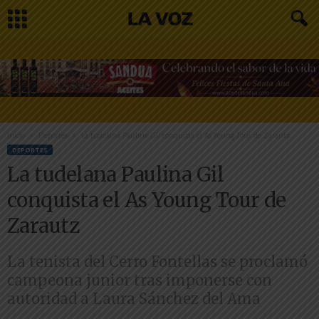
Inicio
Deportes
La tudelana Paulina Gil conquista el As Young Tour de Zarautz
DEPORTES
La tudelana Paulina Gil
conquista el As Young Tour de
Zarautz
La tenista del Cerro Fontellas se proclamó
campeona junior tras imponerse con
autoridad a Laura Sánchez del Ama