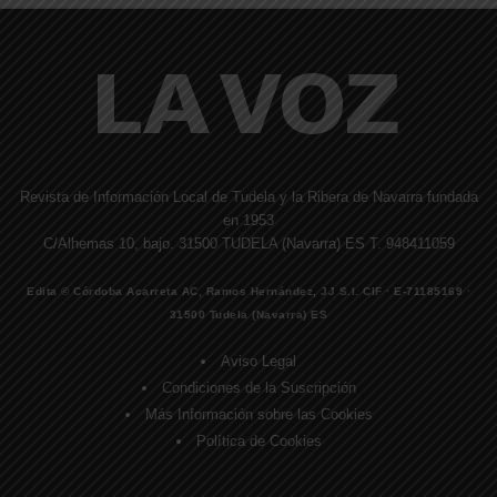
Revista de Información Local de Tudela y la Ribera de Navarra fundada
en 1953
C/Alhemas 10, bajo. 31500 TUDELA (Navarra) ES T. 948411059
Edita © Córdoba Acarreta AC, Ramos Hernández, JJ S.I. CIF · E-71185169 ·
31500 Tudela (Navarra) ES
Aviso Legal
Condiciones de la Suscripción
Más Información sobre las Cookies
Política de Cookies