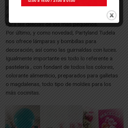
y decorar el espacio. El resultado es una
decoración inolvidable y una celebración que
hará las delicias de los más pequeños.
Por último, y como novedad, Partyland Tudela
nos ofrece lámparas y bombillas para
decoración, así como las guirnaldas con luces.
Igualmente importante es todo lo referente a
pastelería , con fondant de todos los colores,
colorante alimenticio, preparados para galletas
o magdalenas, todo tipo de moldes para los
más cocinitas.