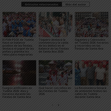
Artículos relacionados
Más del autor
El PSN-PSOE de Tudela
Toquero destaca la
Gigantes y Cabezudos
hace un balance
convivencia y la caída
en Tudela 2026: horarios
positivo de las fiestas,
de los delitos en el
y recorridos en las
destaca el papel de las
balance de las Fiestas
Fiestas de Santa Ana
peñas y plantea los
de Santa Ana 2026
retos para mejorarlas
Fuegos artificiales en
Qué hacer con niños en
La Revolvedera llenará
Tudela 2026: días y
las Fiestas de Tudela
de ambiente festivo las
horarios durante las
2026
calles de Tudela
Fiestas de Santa Ana
durante Santa Ana