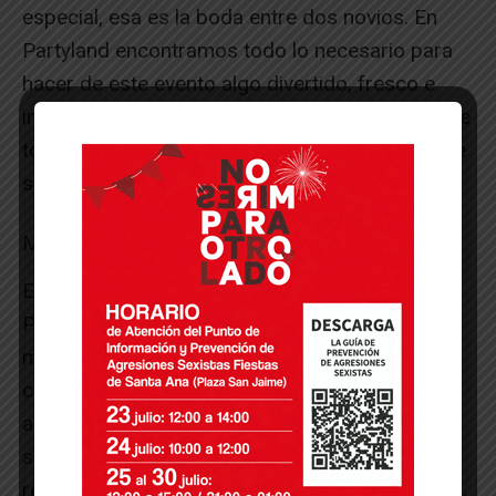
especial, esa es la boda entre dos novios. En
Partyland encontramos todo lo necesario para
hacer de este evento algo divertido, fresco e
inolvidable: photocall, accesorios, decoración de
todo tipo, y por supuesto, las mesas dulces que
se imponen con fuerza.
Mesas dulces, niños felices
En cuanto a estas novedosas mesas dulces,
Partyland ofrece todo lo necesario para
montarlas, tanto en bodas, como en
comuniones, bautizos o cumpleaños. Pero
además, desde el establecimiento ofrecen el
servicio del montaje completo, tanto en un
restaurante como en una casa particular o local,