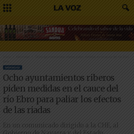
Inicio
Merindad
Ocho ayuntamientos riberos piden medidas en el cauce del río Ebro
para...
MERINDAD
Ocho ayuntamientos riberos
piden medidas en el cauce del
río Ebro para paliar los efectos
de las riadas
En un comunicado dirigido a la CHE, al
Gobierno de Navarra y del Estado