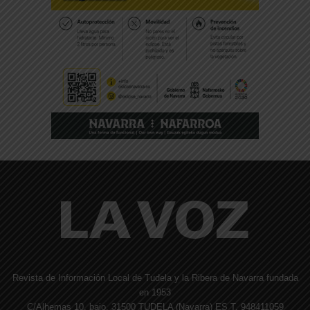
Revista de Información Local de Tudela y la Ribera de Navarra fundada
en 1953
C/Alhemas 10, bajo. 31500 TUDELA (Navarra) ES T. 948411059