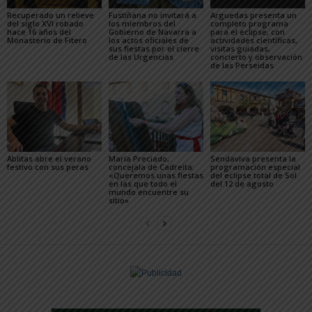
Recuperado un relieve
Fustiñana no invitará a
Arguedas presenta un
del siglo XVI robado
los miembros del
completo programa
hace 16 años del
Gobierno de Navarra a
para el eclipse, con
Monasterio de Fitero
los actos oficiales de
actividades científicas,
sus fiestas por el cierre
visitas guiadas,
de las Urgencias
concierto y observación
de las Perseidas
Ablitas abre el verano
María Preciado,
Sendaviva presenta la
festivo con sus peras
concejala de Cadreita:
programación especial
«Queremos unas fiestas
del eclipse total de Sol
en las que todo el
del 12 de agosto
mundo encuentre su
sitio»