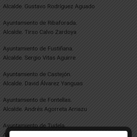
Alcalde. Gustavo Rodríguez Aguado
Ayuntamiento de Ribaforada.
Alcalde. Tirso Calvo Zardoya
Ayuntamiento de Fustiñana.
Alcalde. Sergio Vitas Aguirre
Ayuntamiento de Castejón.
Alcalde. David Álvarez Yanguas
Ayuntamiento de Fontellas.
Alcalde. Andrés Agorreta Arriazu
Ayuntamiento de Tudela.
Alcalde. Alejandro Toquero Gil