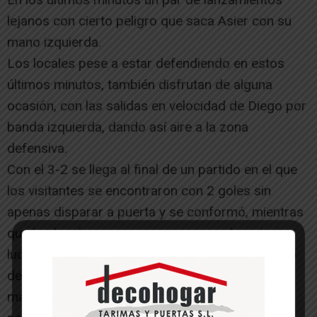
lejanos con cierto peligro que saca Asier con su
mano izquierda.
Los locales pese a estar defendiendo en estos
últimos minutos, también disfrutan de alguna
ocasión, con las salidas en velocidad de Diego por
banda izquierda, dando así aire a la zona
defensiva.
Con el 3-2 se llega al final de un partido en el que
los visitantes se encontraron con 2 goles sin
apenas disparar a puerta y se conformó, mientras
que los locales, que creyeron mas en la victoria,
lucharon hasta poder conseguirla. Gran esfuerzo
de todo el equipo que se supo reponer a un
marcador adverso con 10 jugadores y que les