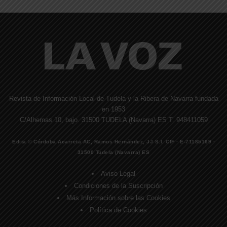
Revista de Información Local de Tudela y la Ribera de Navarra fundada
en 1953
C/Alhemas 10, bajo. 31500 TUDELA (Navarra) ES T. 948411059
Edita © Córdoba Acarreta AC, Ramos Hernández, JJ S.I. CIF · E-71185169 ·
31500 Tudela (Navarra) ES
Aviso Legal
Condiciones de la Suscripción
Más Información sobre las Cookies
Política de Cookies