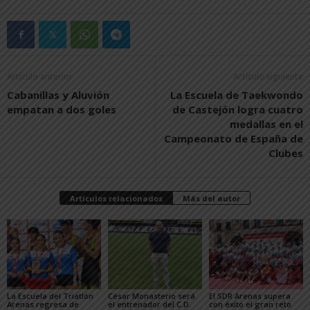
Artículo anterior
Artículo siguiente
Cabanillas y Aluvión
La Escuela de Taekwondo
empatan a dos goles
de Castejón logra cuatro
medallas en el
Campeonato de España de
Clubes
Artículos relacionados
Más del autor
La Escuela del Triatlón
César Monasterio será
El SDR Arenas supera
Arenas regresa de
el entrenador del C.D.
con éxito el gran reto