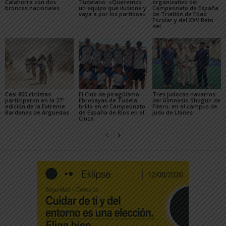
Calahorra con dos
Tudelano: «Queremos
organizativo del
bronces nacionales
un equipo que ilusione y
Campeonato de España
vaya a por los partidos»
de Triatlón de Edad
Escolar y del XXV Reto
del...
Casi 800 ciclistas
El Club de piragüismo
Tres judocas navarros
participaron en la 27ª
Ebrokayak de Tudela
del Gimnasio Shogun de
edición de la Extreme
brilla en el Campeonato
Fitero, en el campus de
Bardenas de Arguedas
de España de Ríos en el
judo de Llanes
Cinca