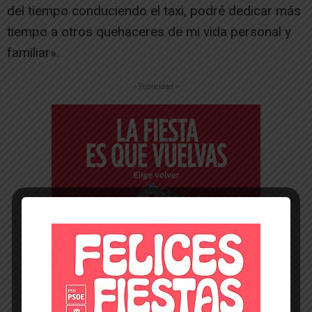
del tiempo conduciendo el taxi, podré dedicar más
tiempo a otros quehaceres de mi vida personal y
familiar».
-- Publicidad --