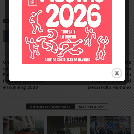
ETIQUETAS
MOTOR
NISSAN
UNSAIN
UNSAIN MOTOR
Artículo anterior
Artículo siguiente
Un proyecto de los
Compañía de María
colegios de Ablitas y
apuesta por una nueva
Fustiñana, finalista de los
forma de trabajar la
Premios Europeos
Educación para el
eTwinning 2020
Desarrollo Humano
Artículos relacionados
Más del autor