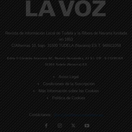
Revista de Información Local de Tudela y la Ribera de Navarra fundada
en 1953
C/Alhemas 10, bajo. 31500 TUDELA (Navarra) ES T. 948411059
Edita © Córdoba Acarreta AC, Ramos Hernández, JJ S.I. CIF · E-71185169 ·
31500 Tudela (Navarra) ES
Aviso Legal
Condiciones de la Suscripción
Más Información sobre las Cookies
Política de Cookies
Contáctanos:
direccion@lavozdelaribera.es