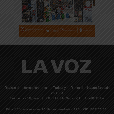
Revista de Información Local de Tudela y la Ribera de Navarra fundada
en 1953
C/Alhemas 10, bajo. 31500 TUDELA (Navarra) ES T. 948411059
Edita © Córdoba Acarreta AC, Ramos Hernández, JJ S.I. CIF · E-71185169 ·