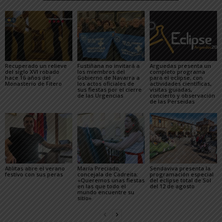
Recuperado un relieve
Fustiñana no invitará a
Arguedas presenta un
del siglo XVI robado
los miembros del
completo programa
hace 16 años del
Gobierno de Navarra a
para el eclipse, con
Monasterio de Fitero
los actos oficiales de
actividades científicas,
sus fiestas por el cierre
visitas guiadas,
de las Urgencias
concierto y observación
de las Perseidas
Ablitas abre el verano
María Preciado,
Sendaviva presenta la
festivo con sus peras
concejala de Cadreita:
programación especial
«Queremos unas fiestas
del eclipse total de Sol
en las que todo el
del 12 de agosto
mundo encuentre su
sitio»