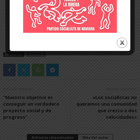
ETIQUETAS
CASTEJÓN
Artículo anterior
Artículo siguiente
“Nuestro objetivo es
«Los socialistas no
conseguir un verdadero
queremos una comunidad
proyecto social y de
que crezca a dos
progreso”
velocidades»
Artículos relacionados
Más del autor