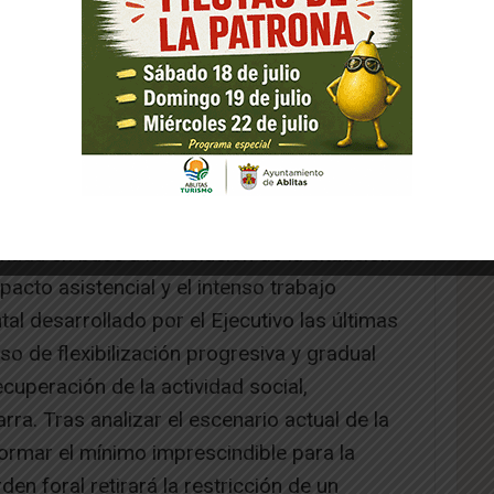
iva
nada en base a la evolución de la situación
pacto asistencial y el intenso trabajo
tal desarrollado por el Ejecutivo las últimas
o de flexibilización progresiva y gradual
ecuperación de la actividad social,
a. Tras analizar el escenario actual de la
normar el mínimo imprescindible para la
den foral retirará la restricción de un