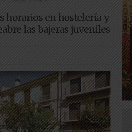
elería y ocio nocturno y reabre las...
s horarios en hostelería y
abre las bajeras juveniles