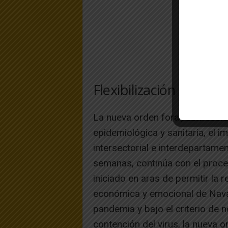
Flexibilización progres
La nueva orden foral, confeccio
epidemiológica y sanitaria, el im
intersectorial e interdepartamen
semanas, continúa con el proces
iniciado en aras de permitir la r
económica y emocional de Navarr
pandemia y bajo el criterio de 
contención del virus, la nueva or