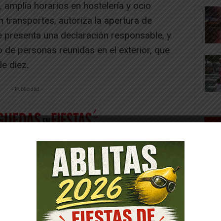
 amplía horarios en hostelería y ocio
 transportes, autoriza la apertura de
se presenta una declaración responsable, y
o de personas reunidas en el exterior, que
e diez.
-- Publicidad --