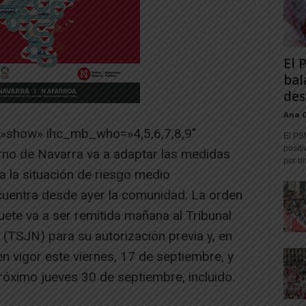
El 
bal
des
Ana 
=»show» ihc_mb_who=»4,5,6,7,8,9″
El PS
positi
rno de Navarra va a adaptar las medidas
por un
a la situación de riesgo medio
cuentra desde ayer la comunidad. La orden
uete va a ser remitida mañana al Tribunal
 (TSJN) para su autorización previa y, en
n vigor este viernes, 17 de septiembre, y
róximo jueves 30 de septiembre, incluido.