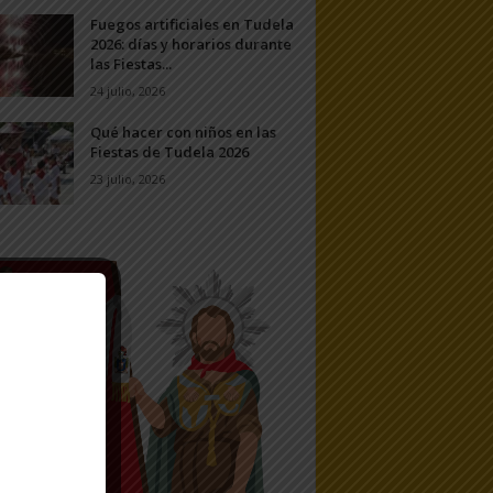
Fuegos artificiales en Tudela
2026: días y horarios durante
las Fiestas...
24 julio, 2026
Qué hacer con niños en las
Fiestas de Tudela 2026
23 julio, 2026