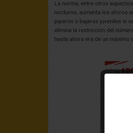
La norma, entre otros aspectos,
nocturno, aumenta los aforos en
piperos o bajeras juveniles si 
elimina la restricción del númer
hasta ahora era de un máximo d