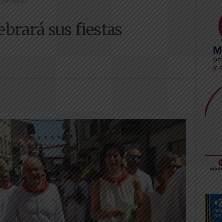
s patronales
brará sus fiestas