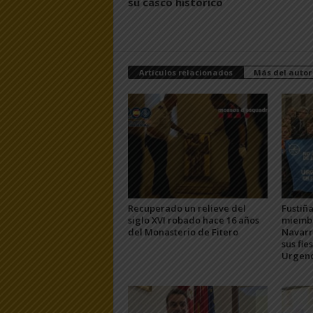
su casco histórico
Artículos relacionados
Más del autor
Recuperado un relieve del
Fustiña
siglo XVI robado hace 16 años
miembr
del Monasterio de Fitero
Navarra
sus fie
Urgenc