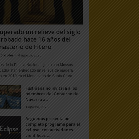
uperado un relieve del siglo
 robado hace 16 años del
asterio de Fitero
Córdoba
-
4 agosto, 2026
s de la Policía Nacional, junto con Mossos
uadra, han entregado un relieve de madera
o en 2010 en el Monasterio de Santa Clara...
Fustiñana no invitará a los
miembros del Gobierno de
Navarra a...
1 agosto, 2026
Arguedas presenta un
completo programa para el
eclipse, con actividades
científicas,...