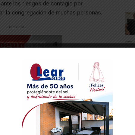
 ante los riesgos de contagio por
ar la congregación de muchas personas.
-- Publicidad --