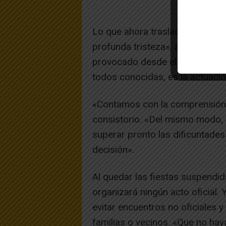
Lo que ahora trasladamos a mu
profunda tristeza», aseguran de
provocado desde el convencimie
todos conocidas, es la actuaci
«Contamos con la comprensión d
consistorio. «Del mismo modo,
superar pronto las dificuntades
decisión».
Al quedar las fiestas suspendid
organizará ningún acto oficial.
evitar encuentros no oficiales y
familias o vecinos. «Que no hay