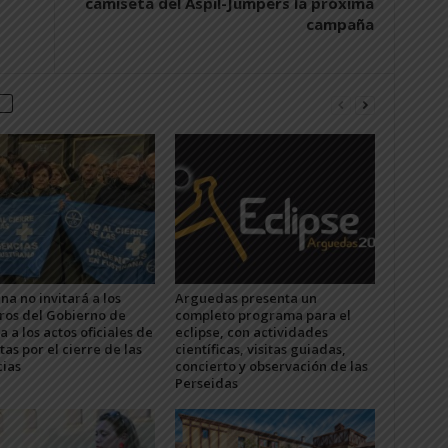
camiseta del Aspil-Jumpers la próxima
campaña
na no invitará a los
Arguedas presenta un
os del Gobierno de
completo programa para el
 a los actos oficiales de
eclipse, con actividades
stas por el cierre de las
científicas, visitas guiadas,
ias
concierto y observación de las
Perseidas