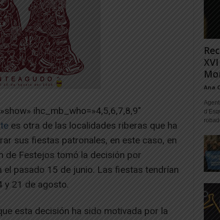
Rec
XVI
Mon
Ana 
Agente
=»show» ihc_mb_who=»4,5,6,7,8,9″
d’Esq
robad
te
es otra de las localidades riberas que ha
rar sus fiestas patronales, en este caso, en
 de Festejos tomó la decisión por
el pasado 15 de junio. Las fiestas tendrían
4 y 21 de agosto.
ue esta decisión ha sido motivada por la