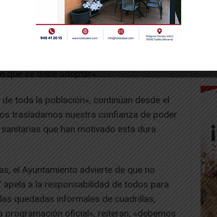
rchantinos y residentes nos produce una
sde el ayuntamiento. «Pero ello viene
nto de que, dadas las circunstancias por
ón que se debe adoptar».
e toda la población», continúan desde el
 os trasladamos nuestra confianza de poder
 sanitarias que han motivado esta dura
as, el Ayuntamiento advierte de que no
 Y apela a la responsabilidad de todos para
 las quedadas informales de cuadrillas,
a programación oficial», reiteran, «debemos