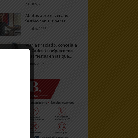
20 julio, 2026
Ablitas abre el verano
festivo con sus peras
11 julio, 2026
María Preciado, concejala
de Cadreita: «Queremos
unas fiestas en las que...
7 julio, 2026