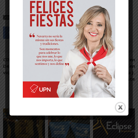
ETIQUETAS
INTERCULTURALIDAD
MURCHANTE
Artículo anterior
Artículo siguiente
CD Izarra 1-0 CD Tudelano:
Transporte urbano en
Derbi de necesidades con
Tudela, ¿Hasta cuándo en
victoria estellica
punto muerto?, por Ana J.
Jacoste
Artículos relacionados
Más del autor