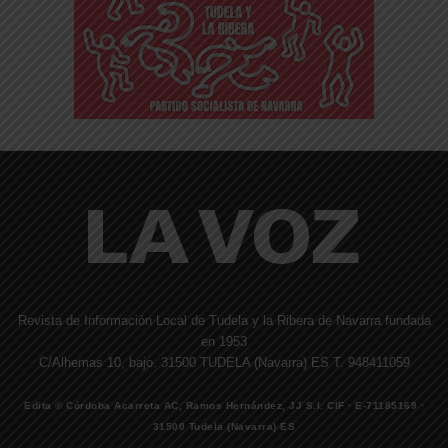
Revista de Información Local de Tudela y la Ribera de Navarra fundada
en 1953
C/Alhemas 10, bajo. 31500 TUDELA (Navarra) ES T. 948411059
Edita © Córdoba Acarreta AC, Ramos Hernández, JJ S.I. CIF · E-71185169 ·
31500 Tudela (Navarra) ES