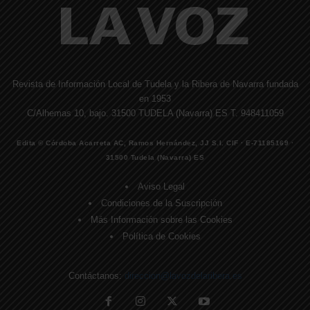
Revista de Información Local de Tudela y la Ribera de Navarra fundada
en 1953
C/Alhemas 10, bajo. 31500 TUDELA (Navarra) ES T. 948411059
Edita © Córdoba Acarreta AC, Ramos Hernández, JJ S.I. CIF · E-71185169 ·
31500 Tudela (Navarra) ES
Aviso Legal
Condiciones de la Suscripción
Más Información sobre las Cookies
Política de Cookies
Contáctanos:
direccion@lavozdelaribera.es