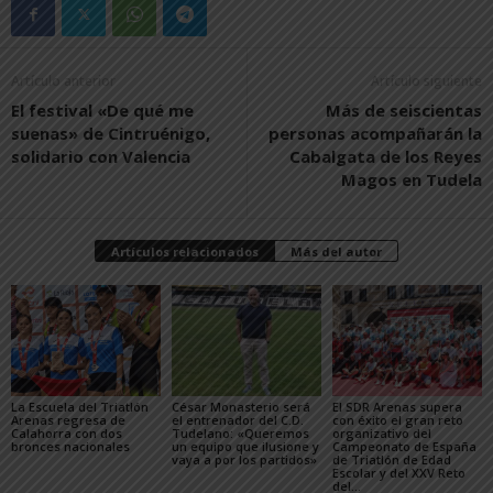
Artículo anterior
Artículo siguiente
El festival «De qué me
Más de seiscientas
suenas» de Cintruénigo,
personas acompañarán la
solidario con Valencia
Cabalgata de los Reyes
Magos en Tudela
Artículos relacionados
Más del autor
La Escuela del Triatlón
César Monasterio será
El SDR Arenas supera
Arenas regresa de
el entrenador del C.D.
con éxito el gran reto
Calahorra con dos
Tudelano: «Queremos
organizativo del
bronces nacionales
un equipo que ilusione y
Campeonato de España
vaya a por los partidos»
de Triatlón de Edad
Escolar y del XXV Reto
del...