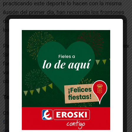
practicando este deporte lo hacen con la misma
ilusión del primer día, han recorrido los frontones
de media navarra con su ilusión y bromas a todos
los rivales y amigos.
Para terminar el acto, el Concejal de Deportes, Alex
Simón, quiso dar la gracias a los galardonado,
familiares y asistentes. También recordó los
valores del deporte y animó a todos a lograr sus
objetivo.
Texto y fotos: Santos Martínez
Otras noticias de interés:
El festival «De qué me suenas» de Cintruénigo,
solidario con Valencia