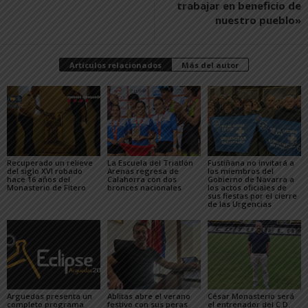
trabajar en beneficio de
nuestro pueblo»
Artículos relacionados
Más del autor
Recuperado un relieve
La Escuela del Triatlón
Fustiñana no invitará a
del siglo XVI robado
Arenas regresa de
los miembros del
hace 16 años del
Calahorra con dos
Gobierno de Navarra a
Monasterio de Fitero
bronces nacionales
los actos oficiales de
sus fiestas por el cierre
de las Urgencias
Arguedas presenta un
Ablitas abre el verano
César Monasterio será
completo programa
festivo con sus peras
el entrenador del C.D.