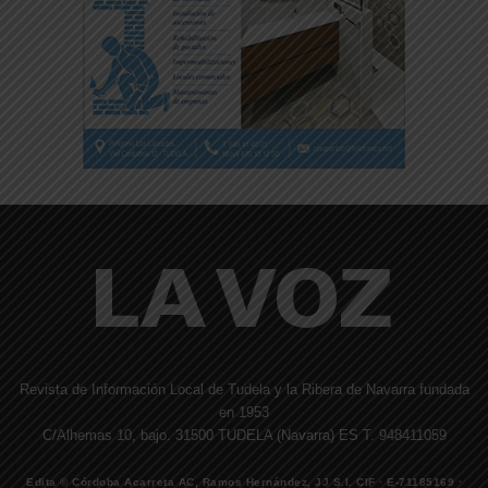
Revista de Información Local de Tudela y la Ribera de Navarra fundada
en 1953
C/Alhemas 10, bajo. 31500 TUDELA (Navarra) ES T. 948411059
Edita © Córdoba Acarreta AC, Ramos Hernández, JJ S.I. CIF · E-71185169 ·