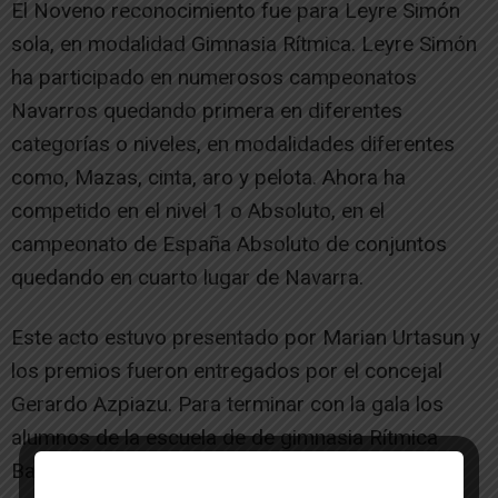
El Noveno reconocimiento fue para Leyre Simón
sola, en modalidad Gimnasia Rítmica. Leyre Simón
ha participado en numerosos campeonatos
Navarros quedando primera en diferentes
categorías o niveles, en modalidades diferentes
como, Mazas, cinta, aro y pelota. Ahora ha
competido en el nivel 1 o Absoluto, en el
campeonato de España Absoluto de conjuntos
quedando en cuarto lugar de Navarra.
Este acto estuvo presentado por Marian Urtasun y
los premios fueron entregados por el concejal
Gerardo Azpiazu. Para terminar con la gala los
alumnos de la escuela de de gimnasia Rítmica
Bailaron una canción.