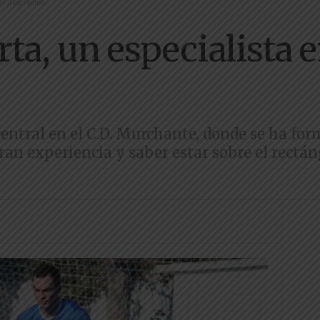
el juego aéreo
ta, un especialista e
central en el C.D. Murchante, donde se ha fo
gran experiencia y saber estar sobre el rectá