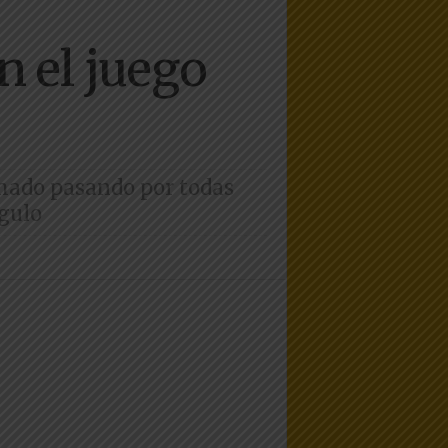
n el juego
rmado pasando por todas
ngulo