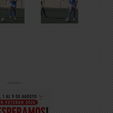
-- Publicidad --