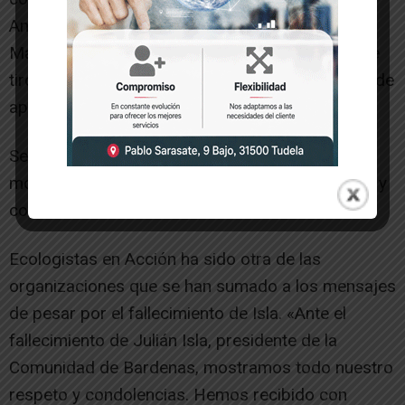
Antipolígono. Nos facilitó la organización de la
Marcha por el desmantelamiento del polígono de
tiro, mediante sus rápidas autorizaciones al uso de
aparcamiento, baños, agua, etc.
Sentimos profundamente su fallecimiento y
mostramos por ello públicamente nuestro pesar y
condolencias».
Ecologistas en Acción ha sido otra de las
organizaciones que se han sumado a los mensajes
de pesar por el fallecimiento de Isla. «Ante el
fallecimiento de Julián Isla, presidente de la
Comunidad de Bardenas, mostramos todo nuestro
respeto y condolencias. Hemos recibido con