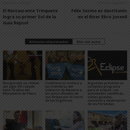
Artículo anterior
Artículo siguiente
El Restaurante Trinquete
Félix Sesma es destituido
logra su primer Sol de la
en el River Ebro Juvenil
Guia Repsol
Artículos relacionados
Más del autor
Recuperado un relieve
Fustiñana no invitará a
Arguedas presenta un
del siglo XVI robado
los miembros del
completo programa
hace 16 años del
Gobierno de Navarra a
para el eclipse, con
Monasterio de Fitero
los actos oficiales de
actividades científicas,
sus fiestas por el cierre
visitas guiadas,
de las Urgencias
concierto y observación
de las Perseidas