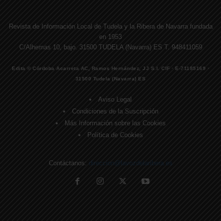
Revista de Información Local de Tudela y la Ribera de Navarra fundada
en 1953
C/Alhemas 10, bajo. 31500 TUDELA (Navarra) ES T. 948411059
Edita © Córdoba Acarreta AC, Ramos Hernández, JJ S.I. CIF · E-71185169 ·
31500 Tudela (Navarra) ES
Aviso Legal
Condiciones de la Suscripción
Más Información sobre las Cookies
Política de Cookies
Contáctanos:
direccion@lavozdelaribera.es