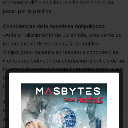
momentos difíciles a los que ha trasladado su
pesar por la pérdida.
Condolencias de la Asamblea Antipolígono
«Ante el fallecimiento de Julián Isla, presidente de
la Comunidad de Bardenas, la Asamblea
Antipolígono muestra su respeto y condolencias.
Hemos recibido con consternación la noticia de su
muerte y deseamos transmitir nuestro pesar a sus
familiares, amigos, y compañeros de partido y
Comunidad.
A pesar de las diferencias sostenidas con él
respecto al polígono de tiro de las Bardenas,
siempre tuvimos una relación respetuosa y
correcta entre Julián Isla y la Asamblea