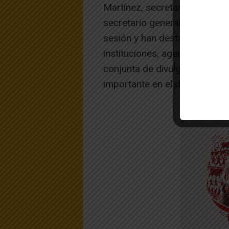
Martínez, secretaria técnica
secretario general de AEMINA
sesión y han destacado que 
instituciones, agentes y emp
conjunta de divulgación y sen
importante en el desarrollo s