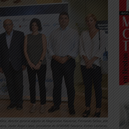
Baños, director general adjunto de Magnesitas Navarras; Fernando Señas, jefe
arra, Javier Ángel López, presidente de AFARIME Navarra; Esther Lasheras,