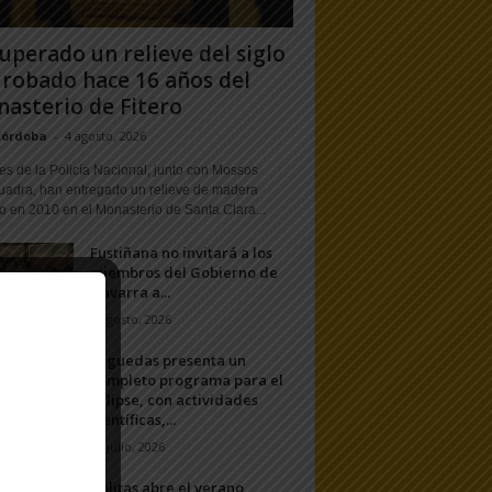
uperado un relieve del siglo
 robado hace 16 años del
asterio de Fitero
Córdoba
-
4 agosto, 2026
s de la Policía Nacional, junto con Mossos
uadra, han entregado un relieve de madera
o en 2010 en el Monasterio de Santa Clara...
Fustiñana no invitará a los
miembros del Gobierno de
Navarra a...
1 agosto, 2026
Arguedas presenta un
completo programa para el
eclipse, con actividades
científicas,...
20 julio, 2026
Ablitas abre el verano