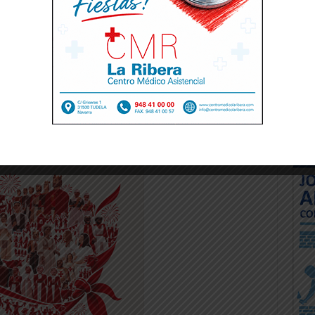
 de AFARIME NAVARRA, y Javier Fermín,
, han sido los encargados de presentar la
“MinerÉTICA surge del esfuerzo de
resas mineras unidos en una acción
sibilización sobre un sector muy
ostenible de Europa”.
-- Publicidad --