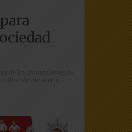
 para
sociedad
ia de los minerales en la
ntribución del sector