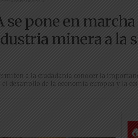
ercar la industria minera a la...
 se pone en marcha
ndustria minera a la 
permiten a la ciudadanía conocer la importanc
n el desarrollo de la economía europea y la co