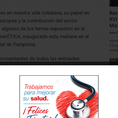
Rec
es en nuestra vida cotidiana, su papel en
XVI
europea y la contribución del sector
Mon
n algunos de los temas expuestos en el
Ana 
nerÉTICA, inaugurado esta mañana en el
Agente
al de Pamplona.
d’Esq
robad
epresentantes de todas las entidades
 Gobierno de Navarra, Fernando Señas,
 Minas del Departamento de Desarrollo
Geoalcali, Ricardo Pérez, director de
e LHOIST, Vicente Cobo, director de minería;
varras, Jorge Baños, director general
las asociaciones mineras navarras, Rita