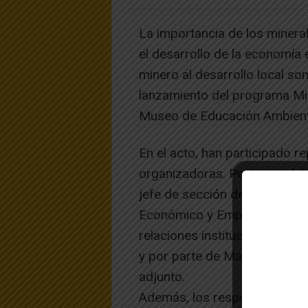
La importancia de los mineral
el desarrollo de la economía 
minero al desarrollo local so
lanzamiento del programa Mi
Museo de Educación Ambient
En el acto, han participado r
organizadoras. Por parte del
jefe de sección de Energía y
Económico y Empresarial; de 
relaciones institucionales; d
y por parte de Magnesitas Na
adjunto.
Además, los responsables de 