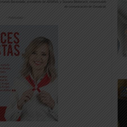
Fernando Barandalla, presidente de AEMINA; y Susana Bieberach, responsable
de comunicación de Geoalcali.
-- Publicidad --