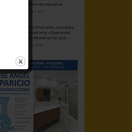
festivo con sus peras
11 julio, 2026
María Preciado, concejala
de Cadreita: «Queremos
unas fiestas en las que...
7 julio, 2026