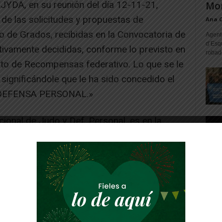
EJYDA, en su reunión del día 12-11-21,
Mon
n de las solicitudes y propuestas de
Ana 
de Grados, recibidas en la Convocatoria de
Agente
d’Esq
itivamente decididas, conforme lo previsto en
robad
nto de Recompensas federativo. Lo que se le
 significándole que le ha sido concedido el
DEFENSA PERSONAL.»
ional de Judo y Def. Personal, es en la
raje de la Federación Navarra de Judo a la
ectiva. Lleva impartiendo clases de una
nzó en el Gimnasio Shogun de la mano de
en solitario abriendo dicho club una sede en
 clases en Murchante en el club Tsurite y en