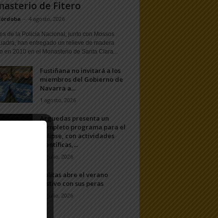
asterio de Fitero
Córdoba
-
4 agosto, 2026
s de la Policía Nacional, junto con Mossos
uadra, han entregado un relieve de madera
o en 2010 en el Monasterio de Santa Clara...
Fustiñana no invitará a los
miembros del Gobierno de
Navarra a...
1 agosto, 2026
Arguedas presenta un
completo programa para el
eclipse, con actividades
científicas,...
20 julio, 2026
Ablitas abre el verano
festivo con sus peras
11 julio, 2026