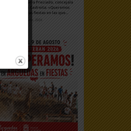
María Preciado, concejala
de Cadreita: «Queremos
unas fiestas en las que...
7 julio, 2026