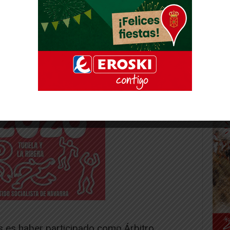
-- Publicidad --
s es haber participado como Árbitro