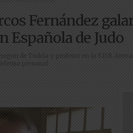
nado por la Federación Española de Judo
rcos Fernández gala
ón Española de Judo
gun de Tudela y profesor en la S.D.R. Arenas
defensa personal