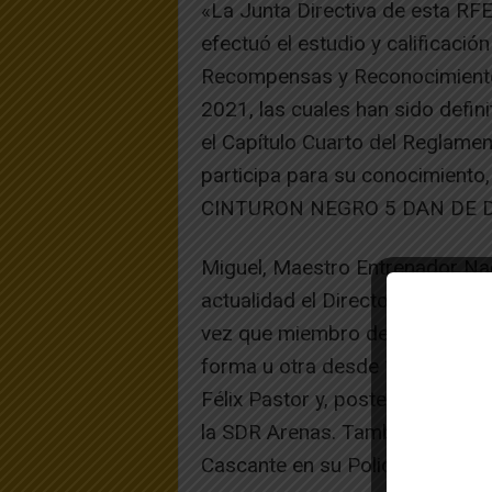
«La Junta Directiva de esta RF
efectuó el estudio y calificació
Recompensas y Reconocimiento 
2021, las cuales han sido defin
el Capítulo Cuarto del Reglame
participa para su conocimiento,
CINTURON NEGRO 5 DAN DE 
Miguel, Maestro Entrenador Nac
actualidad el Director De Arbit
vez que miembro de la Junta Dir
forma u otra desde 1994. Come
Félix Pastor y, posteriormente 
la SDR Arenas. También impartió
Cascante en su Polideportivo.