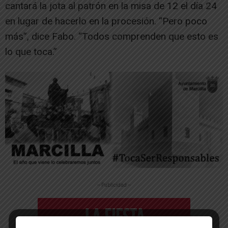
cantará la jota al patrón en la misa de 12 el día 24
en lugar de hacerlo en la procesión. “Pero poco
más”, dice Fabo. “Todos comprenden que esto es
lo que toca.”
-- Publicidad --