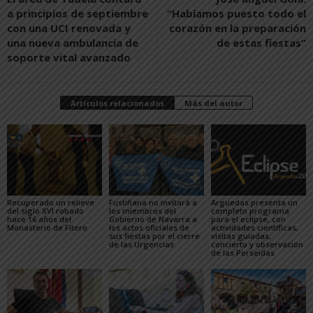
a principios de septiembre
“Habíamos puesto todo el
con una UCI renovada y
corazón en la preparación
una nueva ambulancia de
de estas fiestas”
soporte vital avanzado
Artículos relacionados
Más del autor
Recuperado un relieve
Fustiñana no invitará a
Arguedas presenta un
del siglo XVI robado
los miembros del
completo programa
hace 16 años del
Gobierno de Navarra a
para el eclipse, con
Monasterio de Fitero
los actos oficiales de
actividades científicas,
sus fiestas por el cierre
visitas guiadas,
de las Urgencias
concierto y observación
de las Perseidas