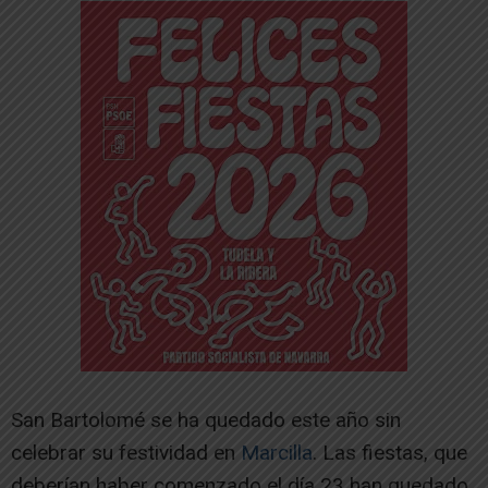
San Bartolomé se ha quedado este año sin
celebrar su festividad en
Marcilla
. Las fiestas, que
deberían haber comenzado el día 23 han quedado