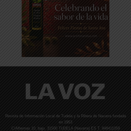
Revista de Información Local de Tudela y la Ribera de Navarra fundada
en 1953
C/Alhemas 10, bajo. 31500 TUDELA (Navarra) ES T. 948411059