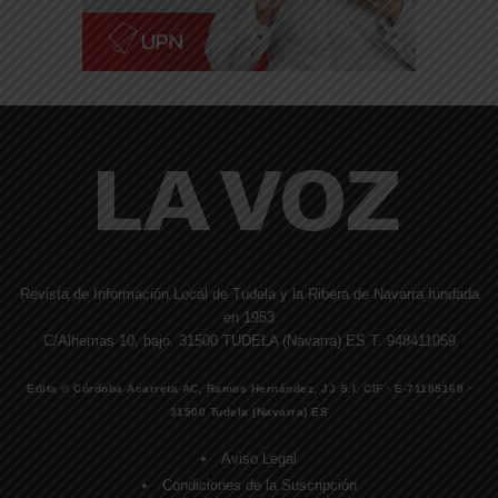
Revista de Información Local de Tudela y la Ribera de Navarra fundada
en 1953
C/Alhemas 10, bajo. 31500 TUDELA (Navarra) ES T. 948411059
Edita © Córdoba Acarreta AC, Ramos Hernández, JJ S.I. CIF · E-71185169 ·
31500 Tudela (Navarra) ES
Aviso Legal
Condiciones de la Suscripción