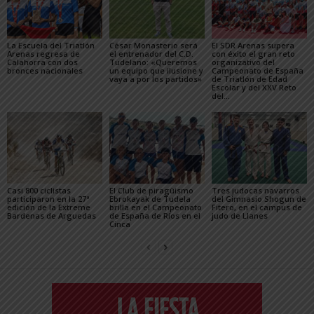
La Escuela del Triatlón
César Monasterio será
El SDR Arenas supera
Arenas regresa de
el entrenador del C.D.
con éxito el gran reto
Calahorra con dos
Tudelano: «Queremos
organizativo del
bronces nacionales
un equipo que ilusione y
Campeonato de España
vaya a por los partidos»
de Triatlón de Edad
Escolar y del XXV Reto
del...
Casi 800 ciclistas
El Club de piragüismo
Tres judocas navarros
participaron en la 27ª
Ebrokayak de Tudela
del Gimnasio Shogun de
edición de la Extreme
brilla en el Campeonato
Fitero, en el campus de
Bardenas de Arguedas
de España de Ríos en el
judo de Llanes
Cinca