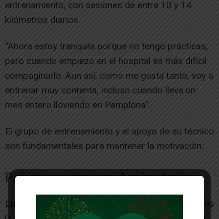
entrenamiento, con sesiones de entre 10 y 14
kilómetros diarios.
“Ahora estoy tranquila porque no tengo prácticas,
pero cuando empiezo en el hospital es más difícil
compaginarlo. Aun así, como me gusta tanto, voy a
entrenar muy contenta, incluso cuando lleva un
mes entero lloviendo en Pamplona”.
El grupo de entrenamiento y el apoyo de su técnico
son fundamentales para mantener la motivación.
Próximos retos en el calendario
La temporada no da tregua. Su siguiente parada es
la Copa de la Reina en Valencia, donde competirá