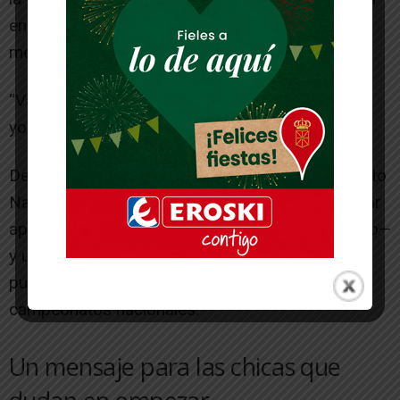
en el 1.500 defendiendo a uno de los ocho
mejores clubes del país.
“Vamos a ver quién es el mejor club de España y
yo cubriré esa prueba”.
Después llegarán nuevos desafíos: el Campeonato
Navarro de 10K —una distancia que quiere probar
aprovechando su gran volumen de entrenamiento—
y un 5.000 en verano, aunque su mirada sigue
puesta en el 1.500 metros y en futuros
campeonatos nacionales.
Un mensaje para las chicas que