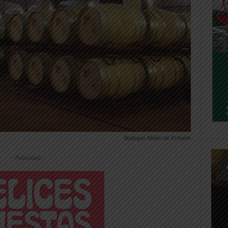
Bodegas Malón de Echaide
-- Publicidad --