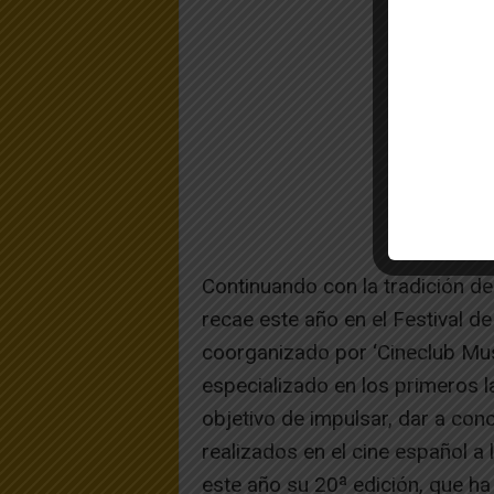
Continuando con la tradición d
recae este año en el Festival d
coorganizado por ‘Cineclub Musk
especializado en los primeros l
objetivo de impulsar, dar a con
realizados en el cine español a
este año su 20ª edición, que ha 