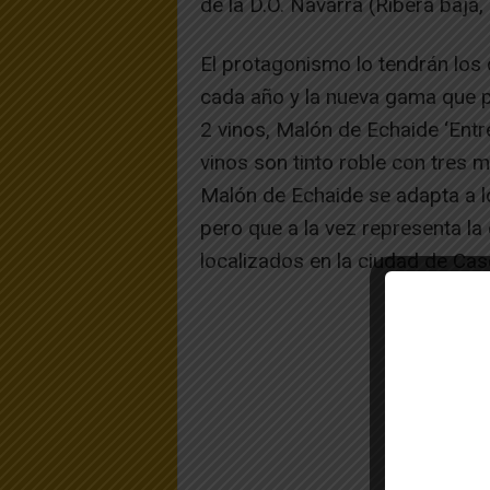
de la D.O. Navarra (Ribera baja, 
El protagonismo lo tendrán los
cada año y la nueva gama que 
2 vinos, Malón de Echaide ‘Entr
vinos son tinto roble con tres 
Malón de Echaide se adapta a l
pero que a la vez representa la
localizados en la ciudad de Cas