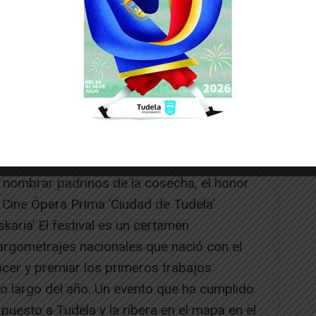
e nombrar padrinos de la cosecha, el honor
e Cine Ópera Prima ’Ciudad de Tudela’
aria’ El festival es un certamen
argometrajes nacionales que nació con el
ocer y premiar los primeros trabajos
 lo largo del año. Un evento que ha cumplido
puesto a Tudela y la ribera en el mapa en el