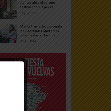
Ablitas abre el verano
festivo con sus peras
11 julio, 2026
María Preciado, concejala
de Cadreita: «Queremos
unas fiestas en las que...
7 julio, 2026