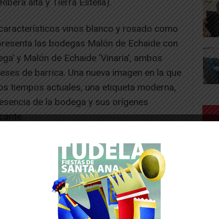
Ribera alta y Tierra Estella).
 característicos vinos blanco y rosado como
presenta las bodegas Malón de Echaide con
ega’ y Malón de Echaide ‘Vinaria’, ambos
meses de barrica. Una nueva imagen en la que
os tiempos actuales, una etiqueta moderna,
 esencia de la bodega y sus orígenes
cante.
-- Publicidad --