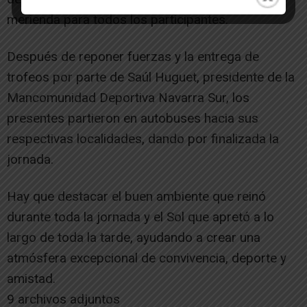
merienda para todos los participantes.
Después de reponer fuerzas y la entrega de
trofeos por parte de Saúl Huguet, presidente de la
Mancomunidad Deportiva Navarra Sur, los
presentes partieron en autobuses hacia sus
respectivas localidades, dando por finalizada la
jornada.
Hay que destacar el buen ambiente que reinó
durante toda la jornada y el Sol que apretó a lo
largo de toda la tarde, ayudando a crear una
atmósfera excepcional de convivencia, deporte y
amistad.
9 archivos adjuntos