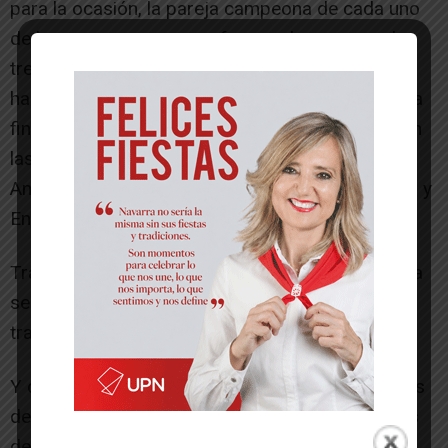
para la ocasión, la pareja campeona de cada uno
de los grupos pasaron a formar dos grupos de
tres parejas cada uno, enfrentándose entre ellas
hasta decidir a los campeones de cada grupo. La
final, entre los primero clasificados, la disputaron
las parejas de Fustiñana Conchita Aguirre y
Angelines Bienzobas contra Mª Carmen Lostado y
Encarna Rico.
Tras una emocionante final Mª Carmen y Encarna
se llevaron la victoria y el trofeo de campeonas,
tras ganar por 9 tantos a 5.
Y después de cuatro horas de partidas y partidas
de petanca, nada mejor que ir a uno de los bares
de la localidad donde se había preparado una