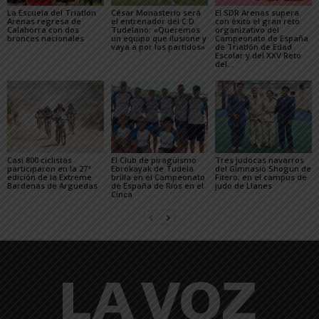
La Escuela del Triatlón
César Monasterio será
El SDR Arenas supera
Arenas regresa de
el entrenador del C.D.
con éxito el gran reto
Calahorra con dos
Tudelano: «Queremos
organizativo del
bronces nacionales
un equipo que ilusione y
Campeonato de España
vaya a por los partidos»
de Triatlón de Edad
Escolar y del XXV Reto
del...
Casi 800 ciclistas
El Club de piragüismo
Tres judocas navarros
participaron en la 27ª
Ebrokayak de Tudela
del Gimnasio Shogun de
edición de la Extreme
brilla en el Campeonato
Fitero, en el campus de
Bardenas de Arguedas
de España de Ríos en el
judo de Llanes
Cinca