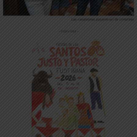
Las campeonas posaron así de contentas
-- Publicidad --