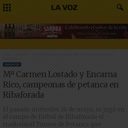
Inicio
Deportes
Mª Carmen Lostado y Encarna Rico, campeonas de petanca en
Ribaforada
DEPORTES
Mª Carmen Lostado y Encarna
Rico, campeonas de petanca en
Ribaforada
El pasado miércoles 24 de mayo, se jugó en
el campo de fútbol de Ribaforada el
tradicional Torneo de Petanca que