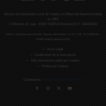
Revista de Información Local de Tudela y la Ribera de Navarra fundada
en 1953
C/Alhemas 10, bajo. 31500 TUDELA (Navarra) ES T. 948411059
Edita © Córdoba Acarreta AC, Ramos Hernández, JJ S.I. CIF · E-71185169 ·
31500 Tudela (Navarra) ES
Aviso Legal
Condiciones de la Suscripción
Más Información sobre las Cookies
Política de Cookies
Contáctanos:
direccion@lavozdelaribera.es