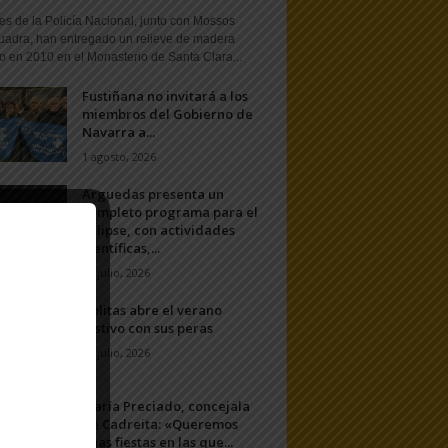
s de la Policía Nacional, junto con Mossos
uadra, han entregado un relieve de madera
o en 2010 en el Monasterio de Santa Clara...
Fustiñana no invitará a los
miembros del Gobierno de
Navarra a...
1 agosto, 2026
Arguedas presenta un
completo programa para el
eclipse, con actividades
científicas,...
20 julio, 2026
Ablitas abre el verano
festivo con sus peras
11 julio, 2026
María Preciado, concejala
de Cadreita: «Queremos
unas fiestas en las que...