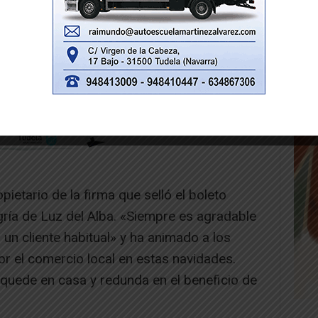
ietario de la firma que selló el boleto
gría de Luz del Alba. «Siempre es agradable
 un cliente habitual» y ha animado a los
or el comercio local en estas navidades.
quede en casa y redunda en el beneficio de