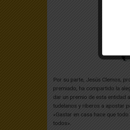
Por su parte, Jesús Clemos, prop
premiado, ha compartido la ale
dar un premio de esta entidad a
tudelanos y riberos a apostar p
«Gastar en casa hace que todo 
todos».