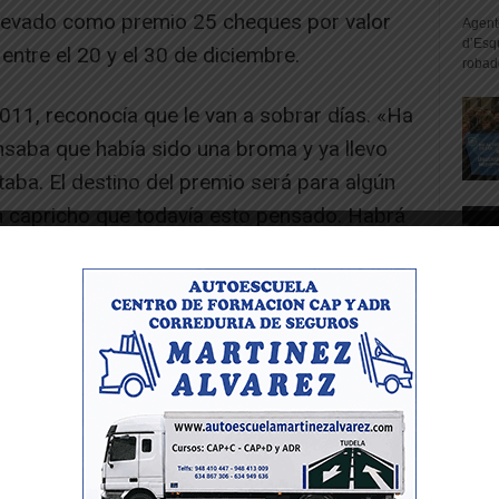
a llevado como premio 25 cheques por valor
Agente
d’Esq
ntre el 20 y el 30 de diciembre.
robad
011, reconocía que le van a sobrar días. «Ha
nsaba que había sido una broma y ya llevo
aba. El destino del premio será para algún
n capricho que todavía esto pensado. Habrá
lidad de cosas que son necesarias y ya se
-- Publicidad --