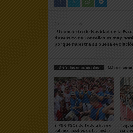
Artículo anterior
“El concierto de Navidad de la Escu
de Música de Fontellas es muy bon
porque muestra su buena evolució
Artículos relacionados
Más del autor
El PSN-PSOE de Tudela hace un
Toquer
balance positivo de las fiestas,
convive