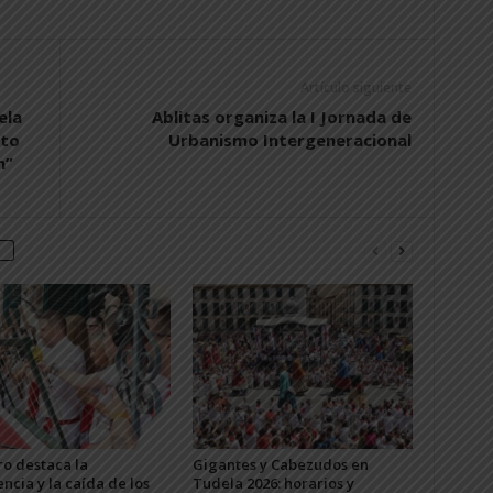
Artículo siguiente
ela
Ablitas organiza la I Jornada de
ito
Urbanismo Intergeneracional
n”
o destaca la
Gigantes y Cabezudos en
ncia y la caída de los
Tudela 2026: horarios y