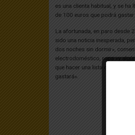
es una clienta habitual, y se h
de 100 euros que podrá gastar e
La afortunada, en paro desde 2
sido una noticia inesperada, pe
dos noches sin dormir», coment
electrodoméstico, ropa «y algú
que hacer una lista con tranqui
gastará».