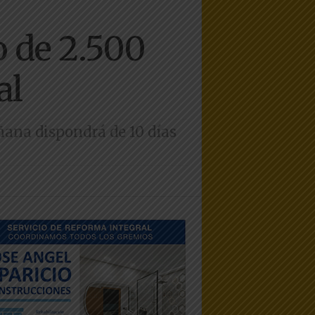
o de 2.500
al
ñana dispondrá de 10 días