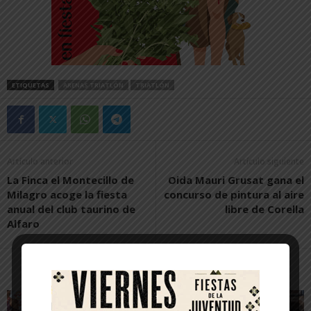
ETIQUETAS
ARENAS TRIATLÓN
TRIATLÓN
Artículo anterior
Artículo siguiente
La Finca el Montecillo de
Oida Mauri Grusat gana el
Milagro acoge la fiesta
concurso de pintura al aire
anual del club taurino de
libre de Corella
Alfaro
Artículos relacionados
Más del autor