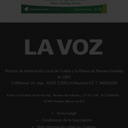
Revista de Información Local de Tudela y la Ribera de Navarra fundada
en 1953
C/Alhemas 10, bajo. 31500 TUDELA (Navarra) ES T. 948411059
Edita © Córdoba Acarreta AC, Ramos Hernández, JJ S.I. CIF · E-71185169 ·
31500 Tudela (Navarra) ES
Aviso Legal
Condiciones de la Suscripción
Más Información sobre las Cookies