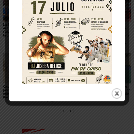
La Escuela del Triatlón
César Monasterio será
El SDR Arenas supera
Arenas regresa de
el entrenador del C.D.
con éxito el gran reto
Calahorra con dos
Tudelano: «Queremos
organizativo del
bronces nacionales
un equipo que ilusione y
Campeonato de España
vaya a por los partidos»
de Triatlón de Edad
Escolar y del XXV Reto
del...
Casi 800 ciclistas
El Club de piragüismo
Tres judocas navarros
participaron en la 27ª
Ebrokayak de Tudela
del Gimnasio Shogun de
edición de la Extreme
brilla en el Campeonato
Fitero, en el campus de
Bardenas de Arguedas
de España de Ríos en el
judo de Llanes
Cinca