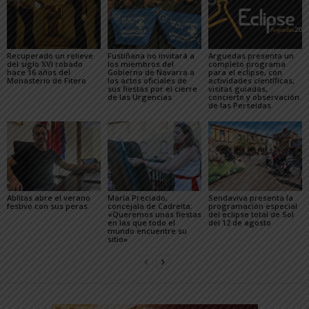
Recuperado un relieve
Fustiñana no invitará a
Arguedas presenta un
del siglo XVI robado
los miembros del
completo programa
hace 16 años del
Gobierno de Navarra a
para el eclipse, con
Monasterio de Fitero
los actos oficiales de
actividades científicas,
sus fiestas por el cierre
visitas guiadas,
de las Urgencias
concierto y observación
de las Perseidas
Ablitas abre el verano
María Preciado,
Sendaviva presenta la
festivo con sus peras
concejala de Cadreita:
programación especial
«Queremos unas fiestas
del eclipse total de Sol
en las que todo el
del 12 de agosto
mundo encuentre su
sitio»