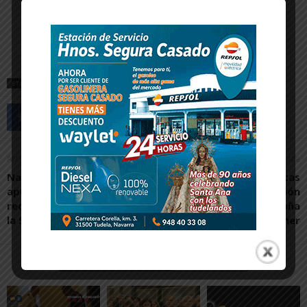
ETIQUETAS
ALBERTO PÉREZ PASTOR
JAVIERADA
Artículo anterior
Artículo siguiente
Navarra y el Estado
La Biblioteca de Ablitas
aprueban licitar la
recibe una mención
redacción del proyecto de
especial en la Campaña
la Segunda Fase del Canal
María Moliner
Artículos relacionados
Más del autor