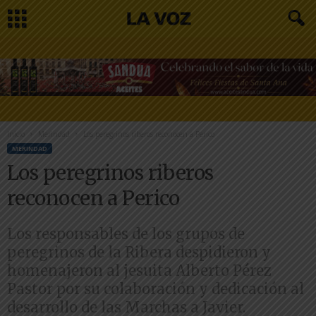
Inicio
Merindad
Los peregrinos riberos reconocen a Perico
MERINDAD
Los peregrinos riberos
reconocen a Perico
Los responsables de los grupos de
peregrinos de la Ribera despidieron y
homenajeron al jesuita Alberto Pérez
Pastor por su colaboración y dedicación al
desarrollo de las Marchas a Javier.