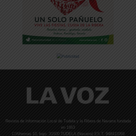
Revista de Información Local de Tudela y la Ribera de Navarra fundada
en 1953
C/Alhemas 10, bajo. 31500 TUDELA (Navarra) ES T. 948411059