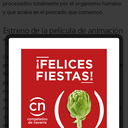
procesados totalmente por el organismo humano
y que acaba en el pescado que comemos.
Estreno de la película de animación
“Luca” para pacientes de Pediatría
La inauguración de la muestra coincide con la
proyección para los niños y niñas ingresados en el
Reina Sofía, este mismo viernes, de la última
película de Disney, que lleva por título “Luca”. Los
menores ingresados en la planta de Pediatría del
centro hospitalario podrán asistir al estreno
mundial de este largometraje de animación desde
sus habitaciones, ya que la película se visualizará
en el circuito interno de televisión, gracias a la