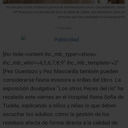
El consejero Ciriza, el director general de Administración Local y Despoblación, Jesús
Mª Rodríguez y la gerente del Área de Salud de Tudela, Ana Beamonte, entre las
personas que han participado en la inauguración
-- Publicidad --
[ihc-hide-content ihc_mb_type=»show»
ihc_mb_who=»4,5,6,7,8,9″ ihc_mb_template=»2″
]Pez Guantazo y Pez Mascarilla también pueden
considerarse fauna invasora a orillas del Ebro. La
exposición divulgativa “Los otros Peces del río” ha
recalado este viernes en el Hospital Reina Sofía de
Tudela, explicando a niños y niñas lo que deben
escuchar los adultos: cómo la gestión de los
residuos afecta de forma directa a la calidad de