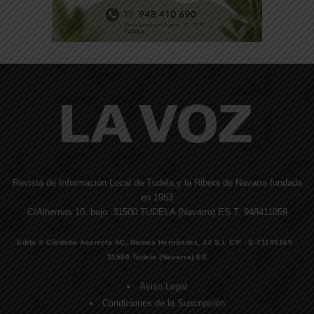
Revista de Información Local de Tudela y la Ribera de Navarra fundada
en 1953
C/Alhemas 10, bajo. 31500 TUDELA (Navarra) ES T. 948411059
Edita © Córdoba Acarreta AC, Ramos Hernández, JJ S.I. CIF · E-71185169 ·
31500 Tudela (Navarra) ES
Aviso Legal
Condiciones de la Suscripción