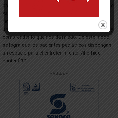
colaboración del grupo Italfarmaco y Disney con el
Área de Salud de Tudela. Esta iniciativa pretende
reforzar la resiliencia de menores y familias con
una historia que habla de abrazar las diferencias y
comprender lo que nos da miedo. De este modo,
se logra que los pacientes pediátricos dispongan
un espacio para el entretenimiento.[/ihc-hide-
content]30
-- Publicidad --