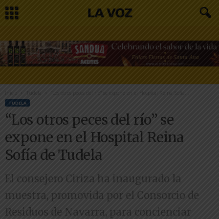
Inicio
Tudela
“Los otros peces del río” se expone en el Hospital Reina Sofía...
TUDELA
“Los otros peces del río” se
expone en el Hospital Reina
Sofía de Tudela
El consejero Ciriza ha inaugurado la
muestra, promovida por el Consorcio de
Residuos de Navarra, para concienciar