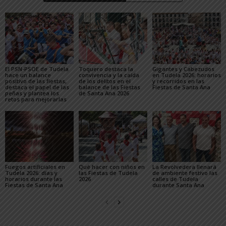
El PSN-PSOE de Tudela
Toquero destaca la
Gigantes y Cabezudos
hace un balance
convivencia y la caída
en Tudela 2026: horarios
positivo de las fiestas,
de los delitos en el
y recorridos en las
destaca el papel de las
balance de las Fiestas
Fiestas de Santa Ana
peñas y plantea los
de Santa Ana 2026
retos para mejorarlas
Fuegos artificiales en
Qué hacer con niños en
La Revolvedera llenará
Tudela 2026: días y
las Fiestas de Tudela
de ambiente festivo las
horarios durante las
2026
calles de Tudela
Fiestas de Santa Ana
durante Santa Ana