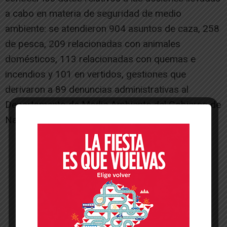
a cabo en materia de seguridad de medio
ambiente: se atendieron 904 asuntos de caza, 258
de pesca, 209 relacionadas con animales
domésticos, 113 relacionadas con quemas e
incendios y 101 en vertidos, gestiones que
derivaron a 89 denuncias administrativas al
Departamento de Medio Ambiente del Gobierno de
Navarra.[/ihc-hide-content]
-- Publicidad --