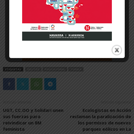
ETIQUETAS
DELITOS
POLICIA FORAL
TUDELA
Artículo anterior
Artículo siguiente
UGT, CC.OO y Solidari unen
Ecologistas en Acción
sus fuerzas para
reclaman la paralización de
reivindicar un 8M
los permisos de nuevos
feminista
parques eólicos en La