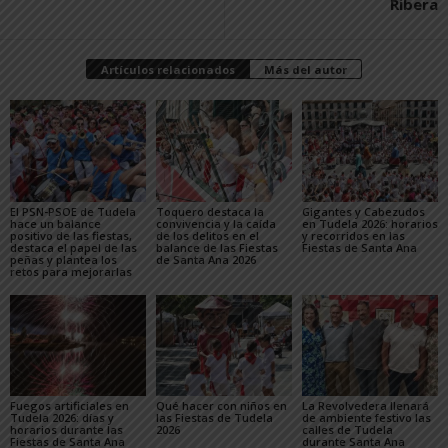
Ribera
Artículos relacionados
Más del autor
El PSN-PSOE de Tudela
Toquero destaca la
Gigantes y Cabezudos
hace un balance
convivencia y la caída
en Tudela 2026: horarios
positivo de las fiestas,
de los delitos en el
y recorridos en las
destaca el papel de las
balance de las Fiestas
Fiestas de Santa Ana
peñas y plantea los
de Santa Ana 2026
retos para mejorarlas
Fuegos artificiales en
Qué hacer con niños en
La Revolvedera llenará
Tudela 2026: días y
las Fiestas de Tudela
de ambiente festivo las
horarios durante las
2026
calles de Tudela
Fiestas de Santa Ana
durante Santa Ana