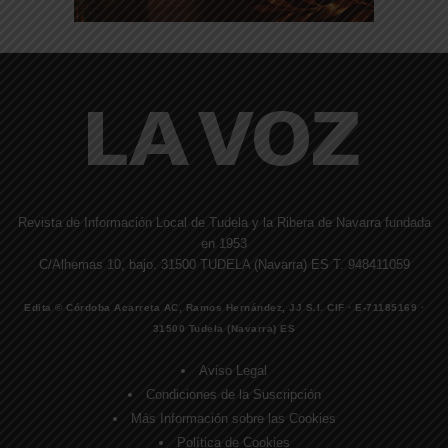
Revista de Información Local de Tudela y la Ribera de Navarra fundada
en 1953
C/Alhemas 10, bajo. 31500 TUDELA (Navarra) ES T. 948411059
Edita © Córdoba Acarreta AC, Ramos Hernández, JJ S.I. CIF · E-71185169 ·
31500 Tudela (Navarra) ES
Aviso Legal
Condiciones de la Suscripción
Más Información sobre las Cookies
Política de Cookies