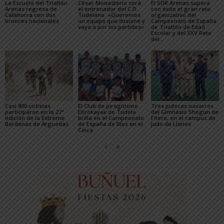
La Escuela del Triatlón
César Monasterio será
El SDR Arenas supera
Arenas regresa de
el entrenador del C.D.
con éxito el gran reto
Calahorra con dos
Tudelano: «Queremos
organizativo del
bronces nacionales
un equipo que ilusione y
Campeonato de España
vaya a por los partidos»
de Triatlón de Edad
Escolar y del XXV Reto
del...
Casi 800 ciclistas
El Club de piragüismo
Tres judocas navarros
participaron en la 27ª
Ebrokayak de Tudela
del Gimnasio Shogun de
edición de la Extreme
brilla en el Campeonato
Fitero, en el campus de
Bardenas de Arguedas
de España de Ríos en el
judo de Llanes
Cinca