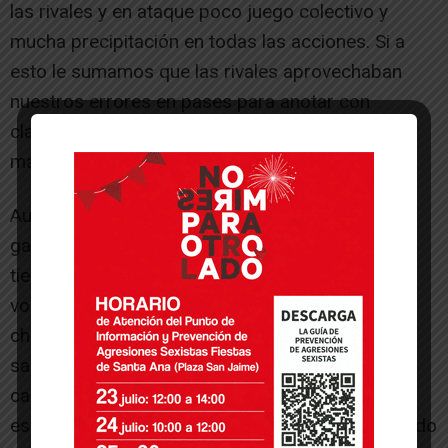
las rivales y en ataque poco juego colectivo y
mucha precipitación en todas las acciones. Si a
esto le sumamos que las rivales aprovechaban
nuestros errores en pases para anotar con
claridad, da como resultado la diferencia que el
marcador final refleja.
Aun así, y como nota positiva se consiguieron
ganar dos de los cuatro cuartos, con lo que nos
tiene que servir que para el próximo sábado que
volvemos a jugar contra el mismo equipo, las
chicas del Ruizca Metales IES Valle del Ebro
salgan con otra mentalidad e intensidad a la
cancha. Para ello habrá que hacer autocrítica de
este partido durante la semana y seguir trabajando