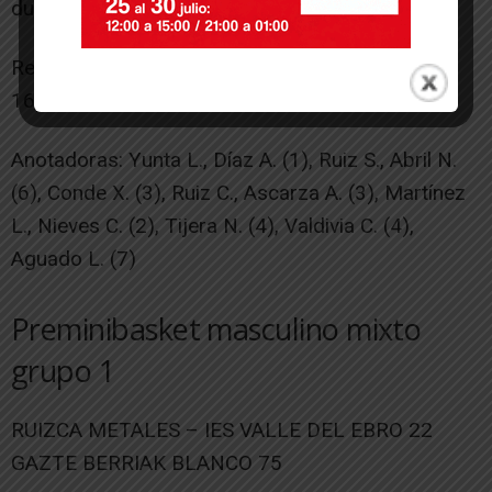
duro para mejorar en lo individual y colectivo.
Resultado por cuartos: (9 – 4) – (5 – 18) – (7 –
16) – (9 – 8)
Anotadoras: Yunta L., Díaz A. (1), Ruiz S., Abril N.
(6), Conde X. (3), Ruiz C., Ascarza A. (3), Martínez
L., Nieves C. (2), Tijera N. (4), Valdivia C. (4),
Aguado L. (7)
Preminibasket masculino mixto
grupo 1
RUIZCA METALES – IES VALLE DEL EBRO 22
GAZTE BERRIAK BLANCO 75