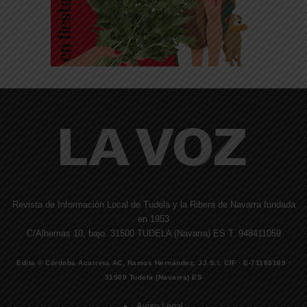
Revista de Información Local de Tudela y la Ribera de Navarra fundada
en 1953
C/Alhemas 10, bajo. 31500 TUDELA (Navarra) ES T. 948411059
Edita © Córdoba Acarreta AC, Ramos Hernández, JJ S.I. CIF · E-71185169 ·
31500 Tudela (Navarra) ES
Aviso Legal