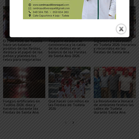
El PSN-PSOE de Tudela
Toquero destaca la
Gigantes y Cabezudos
hace un balance
convivencia y la caída
en Tudela 2026: horarios
positivo de las fiestas,
de los delitos en el
y recorridos en las
destaca el papel de las
balance de las Fiestas
Fiestas de Santa Ana
peñas y plantea los
de Santa Ana 2026
retos para mejorarlas
Fuegos artificiales en
Qué hacer con niños en
La Revolvedera llenará
Tudela 2026: días y
las Fiestas de Tudela
de ambiente festivo las
horarios durante las
2026
calles de Tudela
Fiestas de Santa Ana
durante Santa Ana