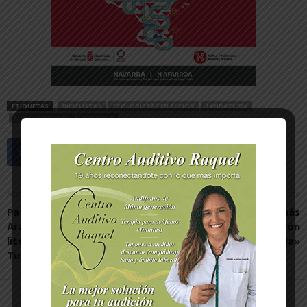
ETIQUETAS
BICICLISTAS
ECOLOGISTAS EN ACCIÓN
LANDAZURIA
MEDIO AMBIENTE
SOCIEDAD
Artículo anterior
Artículo siguiente
Patria, de Fernando
«Critiquen que sea más
Aramburu, gana el premio
rápido, pero de inacción
literario «Benjamín de
nada»
Tudela»
Artículos relacionados
Más del autor