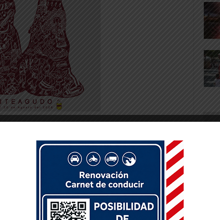
 obtenidos, valorar que todos ellos es el
e tipo de competición, hecho que les hace
na de entrenamiento del cual disfrutan, en un
mo increíble.
rca Cinco Villas