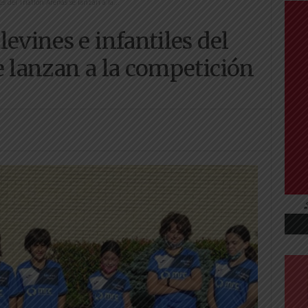
s del Triatlón Arenas se lanzan a la...
evines e infantiles del
e lanzan a la competición