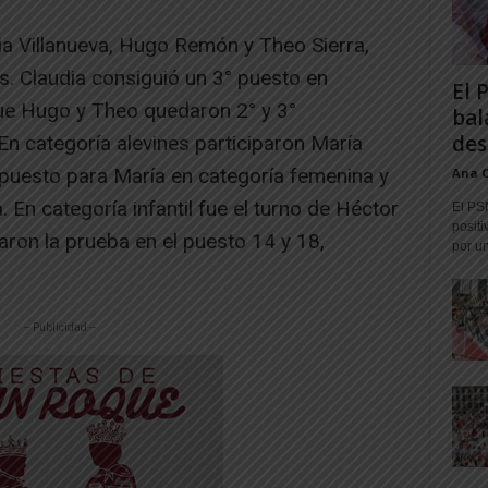
a Villanueva, Hugo Remón y Theo Sierra,
es. Claudia consiguió un 3° puesto en
El 
ue Hugo y Theo quedaron 2° y 3°
bal
des
n categoría alevines participaron María
 puesto para María en categoría femenina y
Ana 
 En categoría infantil fue el turno de Héctor
El PS
positi
naron la prueba en el puesto 14 y 18,
por un
-- Publicidad --