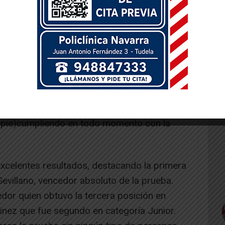
 adultos, que se desplazaron a la localidad
ros para disputar el III Triatlón Cross
 del SDR Arenas Triatlón acudieron Víctor
artínez, David Vertedor, Iñigo Sevillano y
cia sprint (750m natación, 20km de ciclismo
 pie)cumpliendo en todo momento con la
excelentes resultados, destacando la primera
Sevillano, vencedor absoluto de la prueba.
dor quien obtuvo la tercera posición en
inez que fue segundo en categoría Junior.