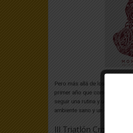
Pero más allá de los resultados
primer año que compiten en est
seguir una rutina y una discipli
ambiente sano y un compañeris
III Triatlón Cross Coma