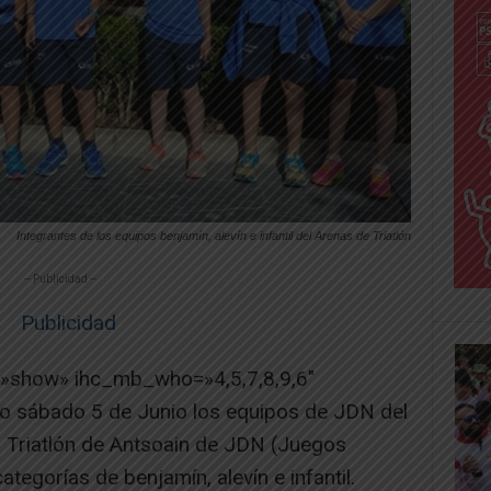
Integrantes de los equipos benjamín, alevín e infantil del Arenas de Triatlón
-- Publicidad --
=»show» ihc_mb_who=»4,5,7,8,9,6″
o sábado 5 de Junio los equipos de JDN del
X Triatlón de Antsoain de JDN (Juegos
ategorías de benjamín, alevín e infantil.