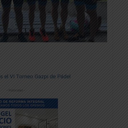
 el VI Torneo Gazpi de Pádel
-- Publicidad --