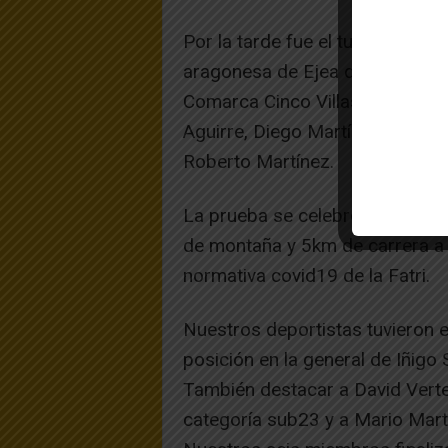
Por la tarde fue el turno de los
aragonesa de Ejea de los Caballe
Comarca Cinco Villas. Por parte
Aguirre, Diego Martínez, Mario M
Roberto Martínez.
La prueba se celebró en distan
de montaña y 5km de carrera a
normativa covid19 de la Fatri.
Nuestros deportistas tuvieron 
posición en la general de Iñigo 
También destacar a David Verte
categoría sub23 y a Mario Mart