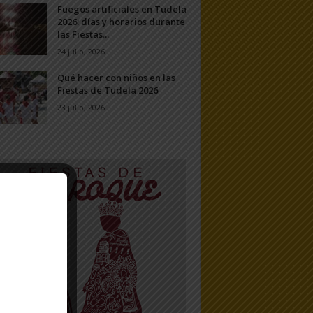
Fuegos artificiales en Tudela
2026: días y horarios durante
las Fiestas...
24 julio, 2026
Qué hacer con niños en las
Fiestas de Tudela 2026
23 julio, 2026