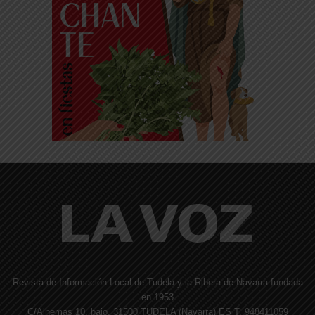
Revista de Información Local de Tudela y la Ribera de Navarra fundada
en 1953
C/Alhemas 10, bajo. 31500 TUDELA (Navarra) ES T. 948411059