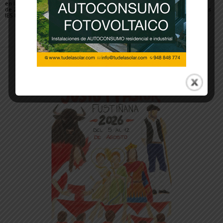
en la PAU del alumnado
Valle del Ebro disfruta
cosecha unos
de 2º de Bachillerato del
del aula científica del
excelentes resultados
IES Benjamín de Tudela
lSC de Canfranc
en la PAU