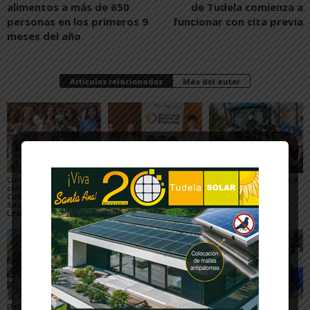
alimentos a más de 650
de Tudela comienza a
personas en los primeros 9
funcionar con cita previa
meses del año
Artículos relacionados
Más del autor
Compañía de María
Silvia Lorente,
El IESO Castejón llega a
celebra su Semana
estudiante del IES Valle
Europa gracias a
Cultural en honor a
del Ebro, en la
Erasmus+
Santa Juana de
Olimpiada Nacional de
Lestonnac
Economía
Destacados resultados
El alumnado del IES
El IES Valle del Ebro