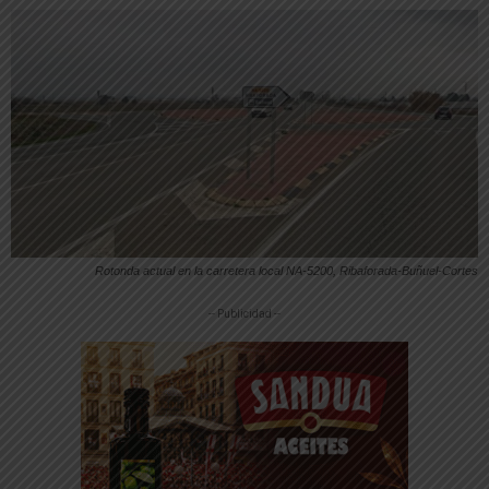
Rotonda actual en la carretera local NA-5200, Ribaforada-Buñuel-Cortes
-- Publicidad --