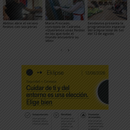
Ablitas abre el verano
María Preciado,
Sendaviva presenta la
festivo con sus peras
concejala de Cadreita:
programación especial
«Queremos unas fiestas
del eclipse total de Sol
en las que todo el
del 12 de agosto
mundo encuentre su
sitio»