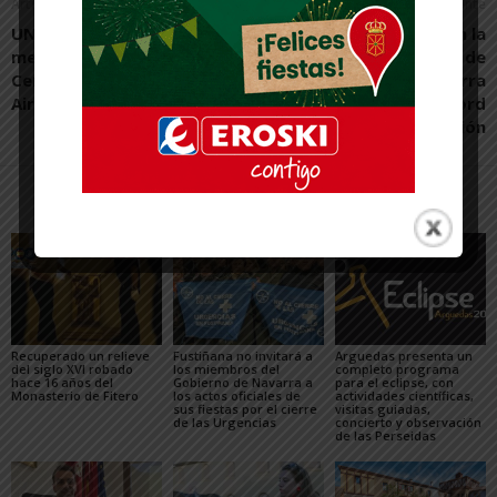
Artículo anterior
Artículo siguiente
UNED Tudela exhibe las
El paro baja un 3,6% en la
mejores obras del XX
oficina de empleo de
Certamen de Pintura al
Tudela mientras Navarra
Aire Libre de Monteagudo
alcanza un nuevo récord
de afiliación
Artículos relacionados
Más del autor
Recuperado un relieve
Fustiñana no invitará a
Arguedas presenta un
del siglo XVI robado
los miembros del
completo programa
hace 16 años del
Gobierno de Navarra a
para el eclipse, con
Monasterio de Fitero
los actos oficiales de
actividades científicas,
sus fiestas por el cierre
visitas guiadas,
de las Urgencias
concierto y observación
de las Perseidas